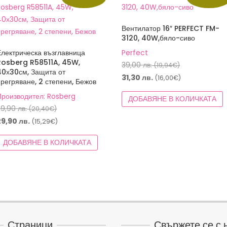
Вентилатор 16″ PERFECT FM-
3120, 40W,бяло-сиво
Електрическа възглавница
Perfect
Rosberg R58511A, 45W,
Original
39,00
лв.
(19,94€)
40х30см, Защита от
price
Текущата
31,30
лв.
(16,00€)
прегряване, 2 степени, Бежов
was:
цена
Производител: Rosberg
ДОБАВЯНЕ В КОЛИЧКАТА
39,00 лв.
е:
Original
39,90
лв.
(20,40€)
(19,94€).
31,30 лв.
price
Текущата
29,90
лв.
(15,29€)
(16,00€).
was:
цена
ДОБАВЯНЕ В КОЛИЧКАТА
39,90 лв.
е:
(20,40€).
29,90 лв.
(15,29€).
Страници
Свържете се с 