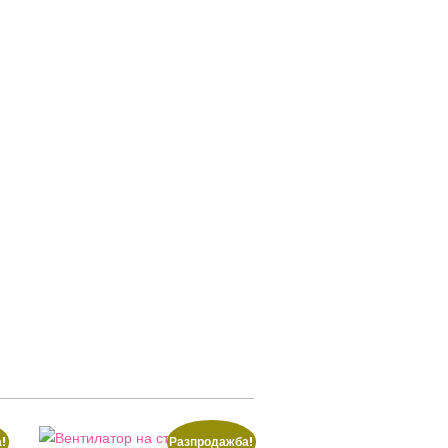
!
Разпродажба!