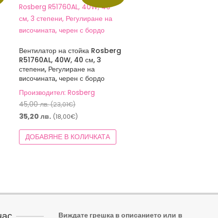
Вентилатор на стойка Rosberg
R51760AL, 40W, 40 см, 3
степени, Регулиране на
височината, черен с бордо
Производител: Rosberg
Original
45,00
лв.
(23,01€)
price
Текущата
35,20
лв.
(18,00€)
was:
цена
ДОБАВЯНЕ В КОЛИЧКАТА
45,00 лв.
е:
(23,01€).
35,20 лв.
(18,00€).
нас
Виждате грешка в описанието или
в