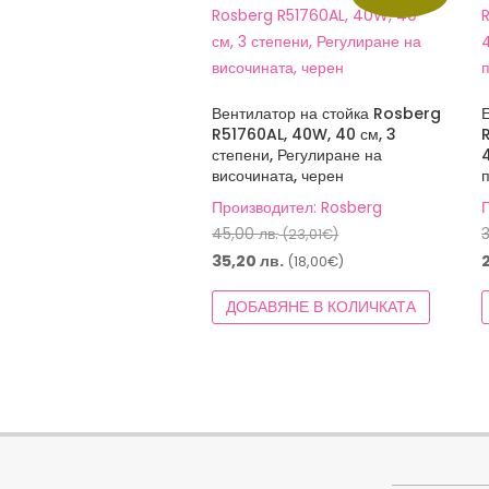
Вентилатор на стойка Rosberg
R51760AL, 40W, 40 см, 3
степени, Регулиране на
височината, черен
Производител: Rosberg
Original
45,00
лв.
(23,01€)
price
Текущата
35,20
лв.
(18,00€)
was:
цена
ДОБАВЯНЕ В КОЛИЧКАТА
45,00 лв.
е:
(23,01€).
35,20 лв.
(18,00€).