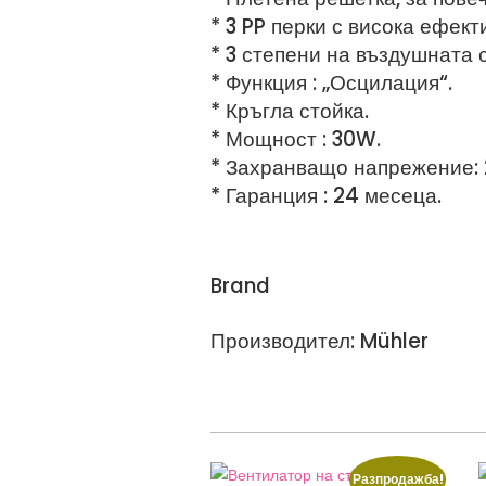
* 3 PP перки с висока ефект
* 3 степени на въздушната 
* Функция : „Осцилация“.
* Кръгла стойка.
* Мощност : 30W.
* Захранващо напрежение:
* Гаранция : 24 месеца.
Brand
Производител: Mühler
Разпродажба!