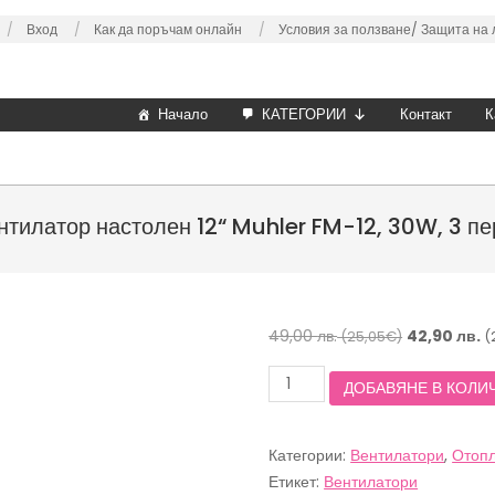
Вход
Как да поръчам онлайн
Условия за ползване/
Защита на 
Начало
КАТЕГОРИИ
Контакт
К
нтилатор настолен 12“ Muhler FM-12, 30W, 3 пе
Original
49,00
лв.
42,90
лв.
(25,05€)
(
price
количество
ДОБАВЯНЕ В КОЛИ
was:
за
49,00 лв.
Вентилатор
настолен
(25,05€).
Категории:
Вентилатори
,
Отопл
12“
Muhler
Етикет:
Вентилатори