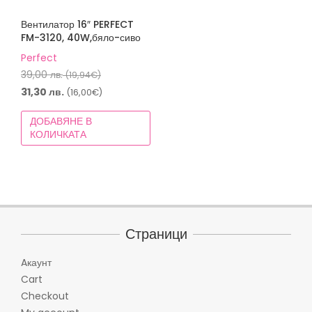
Вентилатор 16″ PERFECT
FM-3120, 40W,бяло-сиво
Perfect
Original
39,00
лв.
(19,94€)
price
Текущата
31,30
лв.
(16,00€)
was:
цена
ДОБАВЯНЕ В
39,00 лв.
е:
КОЛИЧКАТА
(19,94€).
31,30 лв.
(16,00€).
Страници
Aкаунт
Cart
Checkout