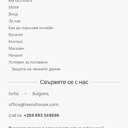
My account
store
Вход
За нас
Как да поръчам онлайн
Каталог
Контакт
Магазин
Начало
Условия за ползване
Защита на личните данни
Свържете се с нас
Sofia – Bulgaria,
office@texnohouse.com
Call Us:
+359 883 349895
Виждате грешка в описанието или
в
таблицата?