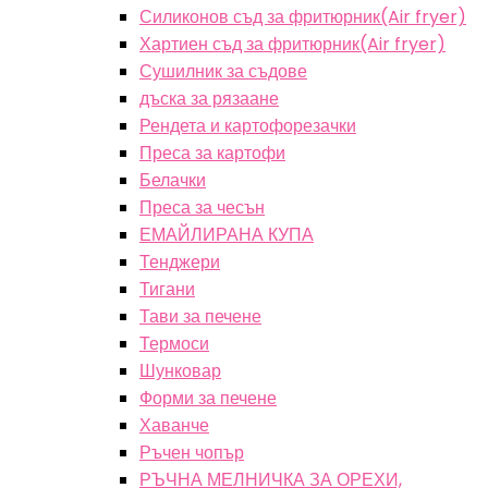
Силиконов съд за фритюрник(Air fryer)
Хартиен съд за фритюрник(Air fryer)
Сушилник за съдове
дъска за рязаане
Рендета и картофорезачки
Преса за картофи
Белачки
Преса за чесън
ЕМАЙЛИРАНА КУПА
Тенджери
Тигани
Тави за печене
Термоси
Шунковар
Форми за печене
Хаванче
Ръчен чопър
РЪЧНА МЕЛНИЧКА ЗА ОРЕХИ,