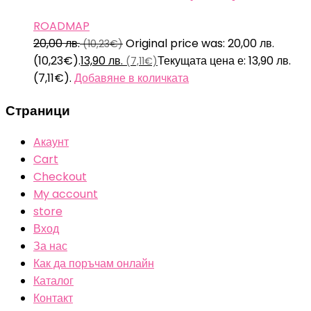
ROADMAP
20,00
лв.
Original price was: 20,00 лв.
(10,23€)
(10,23€).
13,90
лв.
Текущата цена е: 13,90 лв.
(7,11€)
(7,11€).
Добавяне в количката
Страници
Aкаунт
Cart
Checkout
My account
store
Вход
За нас
Как да поръчам онлайн
Каталог
Контакт