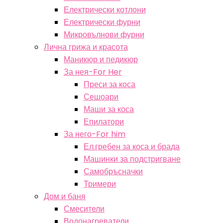
Електрически котлони
Електрически фурни
Микровълнови фурни
Лична грижа и красота
Маникюр и педикюр
За нея-For Her
Преси за коса
Сешоари
Маши за коса
Епилатори
За него-For him
Ел.гребен за коса и брада
Машинки за подстригване
Самобръсначки
Тримери
Дом и баня
Смесители
Водонагреватели