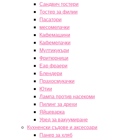
Сандвич тостери
Тостер за филии
Пасатори
месомелачки
Кафемашини
Кафемелачки
Мултикукъри
Фритюрници
Еар фраери
Блендери
Прахосмукачки
Ютии
Лампа против насекоми
Пилинг за дрехи
Яйцеварка
Уред за вакуумиране
Кухненски съдове и аксесоари
Панер за хляб