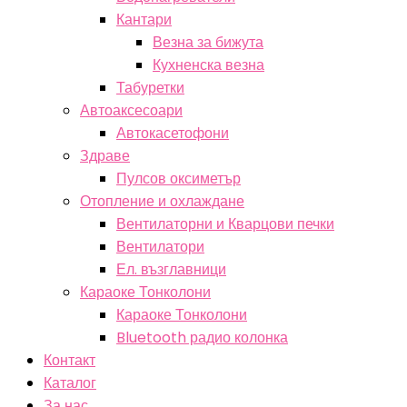
Кантари
Везна за бижута
Кухненска везна
Табуретки
Автоаксесоари
Автокасетофони
Здраве
Пулсов оксиметър
Отопление и охлаждане
Вентилаторни и Кварцови печки
Вентилатори
Ел. възглавници
Караоке Тонколони
Караоке Тонколони
Bluetooth радио колонка
Контакт
Каталог
За нас