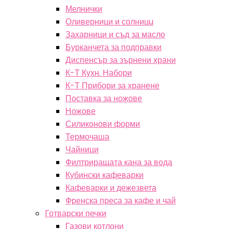
Мелнички
Оливерници и солницu
Захарници и съд за масло
Бурканчета за подправки
Диспенсър за зърнени храни
К-Т Кухн. Набори
К-Т Прибори за хранене
Поставка за ножове
Ножове
Силиконови форми
Термочаша
Чайници
Филтриращата кана за вода
Кубински кафеварки
Кафеварки и дежезвета
Френска преса за кафе и чай
Готварски печки
Газови котлони