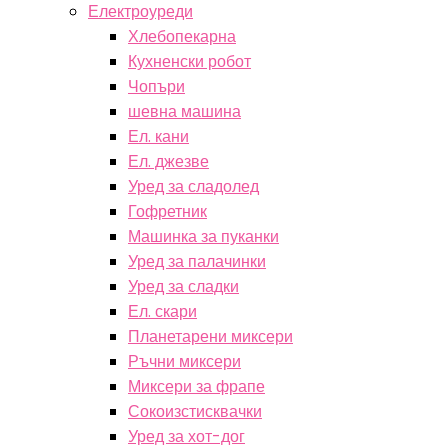
Електроуреди
Хлебопекарна
Кухненски робот
Чопъри
шевна машина
Ел. кани
Ел. джезве
Уред за сладолед
Гофретник
Машинка за пуканки
Уред за палачинки
Уред за сладки
Ел. скари
Планетарени миксери
Ръчни миксери
Миксери за фрапе
Сокоизстисквачки
Уред за хот-дог