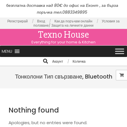
безплатна
доставка над 80€ до офис на Еконт
,
за бърза
поръчка тел.0883349895
Skip
Регистрирай
Вход
Как да поръчам онлайн
Условия за
ползване/
Защита на личните данни
to
Texno House
content
Everything for your home & Kitchen
Primary
MENU
Navigation
Search
Aкаунт
Количка
Menu
Тонколони Тип свързване, Bluetooth
Nothing found
Apologies, but no entries were found.