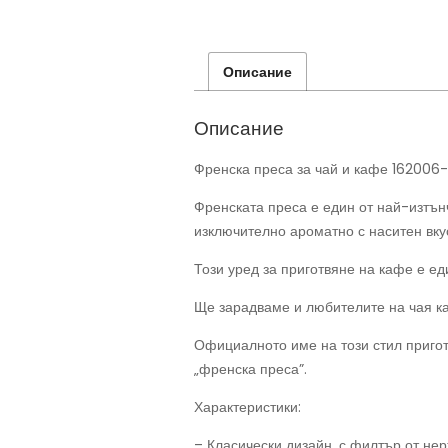
Описание
Описание
Френска преса за чай и кафе 162006
Френската преса е един от най-изтънч
изключително ароматно с наситен вку
Този уред за приготвяне на кафе е е
Ще зарадваме и любителите на чая кат
Официалното име на този стил приготв
„френска преса”.
Характеристики:
– Класически дизайн, с филтър от не