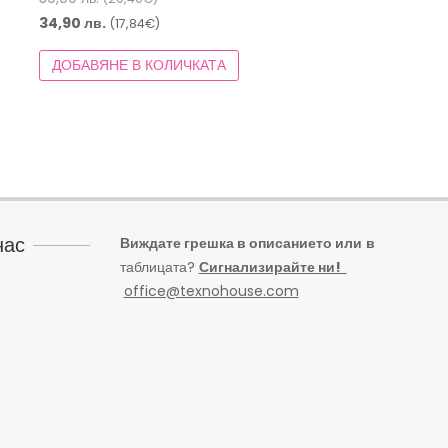
price
Текущата
34,90
лв.
(17,84€)
was:
цена
ДОБАВЯНЕ В КОЛИЧКАТА
39,90 лв.
е:
(20,40€).
34,90 лв.
(17,84€).
нас
Виждате грешка в описанието или
в
таблицата?
Сигнализирайте ни!
office@texnohouse.com