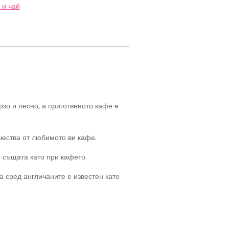
 и чай
рзо и лесно, а приготвеното кафе е
чества от любимото ви кафе.
е същата като при кафето.
а сред англичаните е известен като