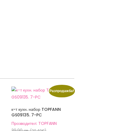
Разпродажба!
к-т кухн. набор TOPFANN
GS09135. 7-PC
Прозводител: TOPFANN
Original
39,90
лв.
(20,40€)