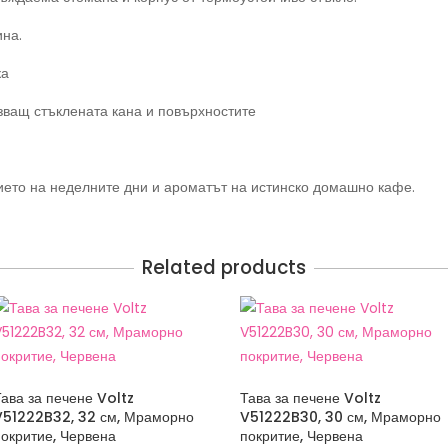
на.
ка
зващ стъклената кана и повърхностите
вието на неделните дни и ароматът на истинско домашно кафе.
Related products
Тава за печене Voltz
Тава за печене Voltz
V51222B32, 32 см, Мраморно
V51222B30, 30 см, Мраморно
покритие, Червена
покритие, Червена