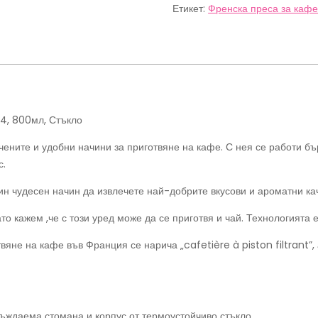
и
Етикет:
Френска преса за кафе
кафе
162006-
4,
800мл,
Стъкло
-4, 800мл, Стъкло
ените и удобни начини за приготвяне на кафе. С нея се работи бъ
с.
дин чудесен начин да извлечете най-добрите вкусови и ароматни ка
о кажем ,че с този уред може да се приготвя и чай. Технологията 
яне на кафе във Франция се нарича „cafetière à piston filtrant”, 
ръждаема стомана и корпус от термоустойчиво стъкло.