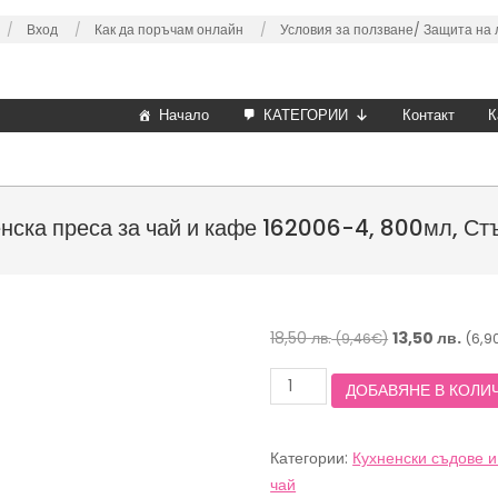
Вход
Как да поръчам онлайн
Условия за ползване/
Защита на 
Начало
КАТЕГОРИИ
Контакт
К
нска преса за чай и кафе 162006-4, 800мл, Ст
Original
18,50
лв.
13,50
лв.
(9,46€)
(6,9
price
количество
ДОБАВЯНЕ В КОЛИ
was:
за
18,50 лв.
Френска
преса
(9,46€).
Категории:
Кухненски съдове и
за
чай
чай