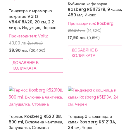
Кубинска кафеварка
Rosberg R51173F9, 9 чаши,
Тенджера с мраморно
450 мл, Инокс
покритие Voltz
V54418A20, 20 см, 2.2
Производител: Rosberg
литра, Индукция, Червен
Original
28,00
лв.
(14,32€)
Производител: Voltz
price
Текущата
17,90
лв.
(9,15€)
Original
43,00
лв.
(21,99€)
was:
цена
price
Текущата
ДОБАВЯНЕ В
39,90
лв.
(20,40€)
28,00 лв.
е:
КОЛИЧКАТА
was:
цена
(14,32€).
17,90 лв.
ДОБАВЯНЕ В
43,00 лв.
е:
(9,15€).
КОЛИЧКАТА
(21,99€).
39,90 лв.
(20,40€).
Термос Rosberg R52010B,
Тенджерa с кошница и
500 ml, Включена чантичка,
капак Rosberg R51213A,
Запушалка, Стомана
24 см, Черен