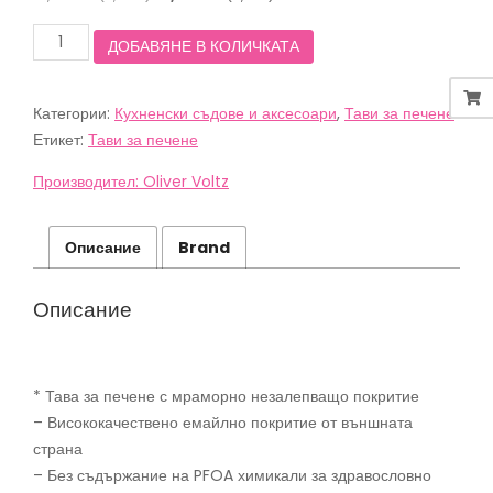
price
цена
количество
ДОБАВЯНЕ В КОЛИЧКАТА
was:
е:
за
18,00 лв.
15,99 лв.
Тава
за
(9,20€).
(8,18€).
Категории:
Кухненски съдове и аксесоари
,
Тави за печене
печене
Oliver
Етикет:
Тави за печене
Voltz
OV51222RS39,
Производител: Oliver Voltz
39.5
см,
Мраморно
Описание
Brand
покритие,
Правоъгълна,
Червен
Описание
* Тава за печене с мраморно незалепващо покритие
– Висококачествено емайлно покритие от външната
страна
– Без съдържание на PFOA химикали за здравословно