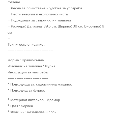
готвене
– Лесна за почистване и удобна за употреба
– Пести енергия и екологично чиста
– Подходяща за съдомиялни машини
– Размери: Дължина: 39.5 см, Ширина: 30 см, Височина: 6
см
–
Техническо описание :
====================
Форма : Правоъгълна
Източник на топлина : Фурна
Инструкции за употреба :
==================
* Подходяща за. съдомиялна машина.
* Подходящ за фурна.
* Материал интериор : Мрамор
* Цвят : Червен
* Функции : незалепващ слой