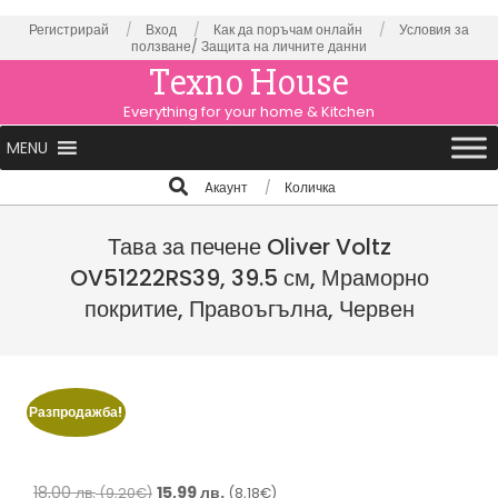
Skip
Регистрирай
Вход
Как да поръчам онлайн
Условия за
ползване/
Защита на личните данни
to
Texno House
content
Everything for your home & Kitchen
Primary
MENU
Navigation
Search
Aкаунт
Количка
Menu
Тава за печене Oliver Voltz
OV51222RS39, 39.5 см, Мраморно
покритие, Правоъгълна, Червен
Разпродажба!
Original
Текущата
18,00
лв.
15,99
лв.
(9,20€)
(8,18€)