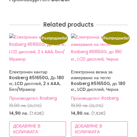
Related products
Разпродажба!
Разпродажба!
Електронен кантар
Електронна везна за
Rosberg R51650G, До 180
измерване на тегло
кг, LCD дисплей, 2 x AAA,
Rosberg R51650G, до 180
Бял/Мрамор
кг., LCD дисплей, Черна
Производител: Rosberg
Производител: Rosberg
Original
Original
19,90
лв.
19,90
лв.
(10,17€)
(10,17€)
price
price
Текущата
Текущата
14,90
лв.
14,90
лв.
(7,62€)
(7,62€)
was:
was:
цена
цена
ДОБАВЯНЕ В
ДОБАВЯНЕ В
19,90 лв.
19,90 лв.
е:
е:
КОЛИЧКАТА
КОЛИЧКАТА
(10,17€).
(10,17€).
14,90 лв.
14,90 лв.