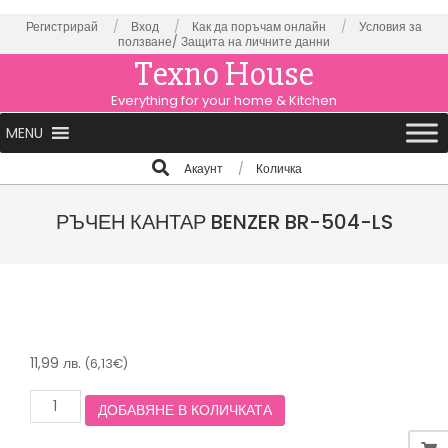
Skip
Регистрирай
Вход
Как да поръчам онлайн
Условия за
ползване/
Защита на личните данни
to
Texno House
content
Everything for your home & Kitchen
Primary
MENU
Navigation
Search
Aкаунт
Количка
Menu
РЪЧЕН КАНТАР BENZER BR-504-LS
11,99
лв.
(6,13€)
количество
ДОБАВЯНЕ В КОЛИЧКАТА
за
РЪЧЕН