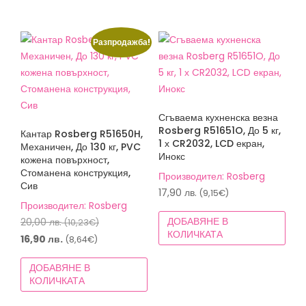
(7,62€).
(7,62€).
Разпродажба!
Сгъваема кухненска везна
Rosberg R51651O, До 5 кг,
Кантар Rosberg R51650H,
1 х CR2032, LCD екран,
Механичен, До 130 кг, PVC
Инокс
кожена повърхност,
Стоманена конструкция,
Производител: Rosberg
Сив
17,90
лв.
(9,15€)
Производител: Rosberg
Original
ДОБАВЯНЕ В
20,00
лв.
(10,23€)
КОЛИЧКАТА
price
Текущата
16,90
лв.
(8,64€)
was:
цена
ДОБАВЯНЕ В
20,00 лв.
е:
КОЛИЧКАТА
(10,23€).
16,90 лв.
(8,64€).