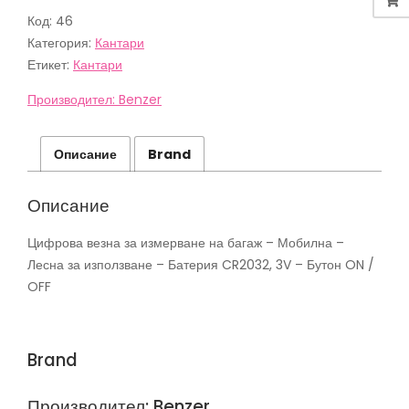
КАНТАР
Код:
46
BENZER
BR-
Категория:
Кантари
504-
Етикет:
Кантари
LS
Производител: Benzer
Описание
Brand
Описание
Цифрова везна за измерване на багаж – Мобилна –
Лесна за използване – Батерия CR2032, 3V – Бутон ON /
OFF
Brand
Производител: Benzer