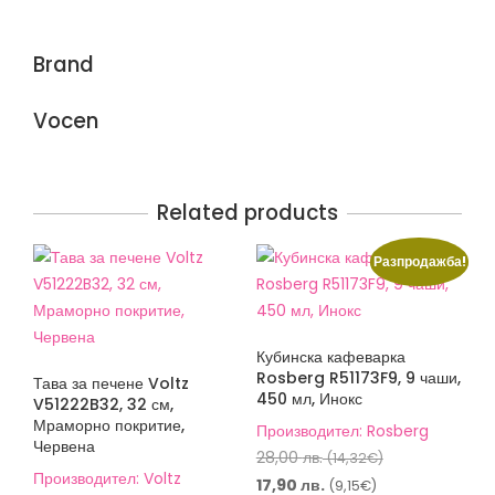
Brand
Vocen
Related products
Разпродажба!
Кубинска кафеварка
Rosberg R51173F9, 9 чаши,
Тава за печене Voltz
450 мл, Инокс
V51222B32, 32 см,
Мраморно покритие,
Производител: Rosberg
Червена
Original
28,00
лв.
(14,32€)
Производител: Voltz
price
Текущата
17,90
лв.
(9,15€)