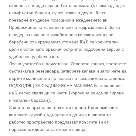
сирене за твърдо сирене (като пармезан), шоколад, ядки,
шамфъстък, бадеми, сушен кокос и други. Ще се
превърне в чудесен помощник в ежедневието ви.
Професионално качество и вечна издръжливост: Всяка
шредер за сирене е изработена с висококачествени
барабани от неръждаема стомана 18/8 за хранителни
цели с остри като бръснач остриета, подобрена версия с
удебелено удебеляване.
Лесна употреба и почистване: Отворете капака, поставете
съставката в резервоара, затворете капака и започнете да
въртите манивелата по посока на часовниковата стрелка.
ПОДХОДЯЩ ЗА СЪДОМИЯЛНА МАШИНА благодарение
на 2 лесно свалящи се части (корпус за ренде за сирене
и метален барабан).
Защита на пръста ви от всички страни: Ергономичният
компактен дизайн, удължената дръжка и широкото
работно пространство предпазват пръстите ви от
порязване, идеални за готвене с деца.