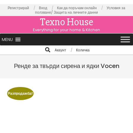
Skip
Регистрирай
Вход
Как да поръчам онлайн
Условия за
ползване/
Защита на личните данни
to
Texno House
content
Everything for your home & Kitchen
Primary
MENU
Navigation
Search
Aкаунт
Количка
Menu
Ренде за твърди сирена и ядки Vocen
Разпродажба!