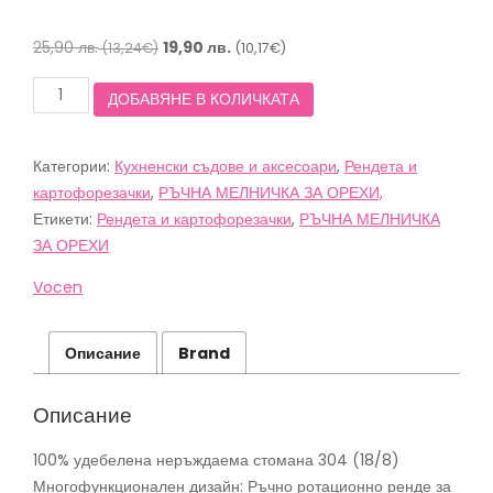
Original
Текущата
25,90
лв.
19,90
лв.
(13,24€)
(10,17€)
price
цена
количество
ДОБАВЯНЕ В КОЛИЧКАТА
was:
е:
за
25,90 лв.
19,90 лв.
Ренде
за
(13,24€).
(10,17€).
Категории:
Кухненски съдове и аксесоари
,
Рендета и
твърди
сирена
картофорезачки
,
РЪЧНА МЕЛНИЧКА ЗА ОРЕХИ,
и
Етикети:
Рендета и картофорезачки
,
РЪЧНА МЕЛНИЧКА
ядки
ЗА ОРЕХИ
Vocen
Vocen
Описание
Brand
Описание
100% удебелена неръждаема стомана 304 (18/8)
Многофункционален дизайн: Ръчно ротационно ренде за