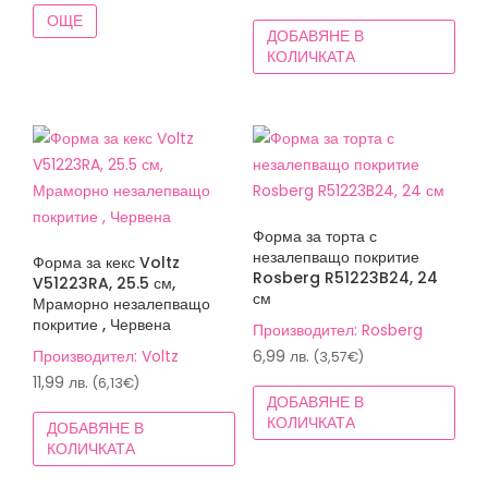
was:
цена
ОЩЕ
ДОБАВЯНЕ В
28,00 лв.
е:
КОЛИЧКАТА
(14,32€).
17,90 лв.
(9,15€).
Форма за торта с
незалепващо покритие
Форма за кекс Voltz
Rosberg R51223B24, 24
V51223RA, 25.5 см,
см
Мраморно незалепващо
покритие , Червена
Производител: Rosberg
Производител: Voltz
6,99
лв.
(3,57€)
11,99
лв.
(6,13€)
ДОБАВЯНЕ В
КОЛИЧКАТА
ДОБАВЯНЕ В
КОЛИЧКАТА