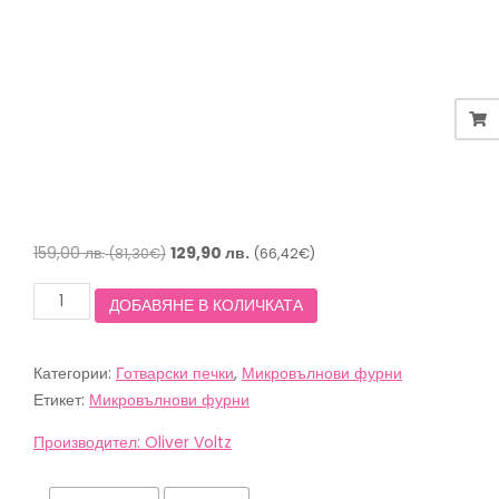
Original
Текущата
159,00
лв.
129,90
лв.
(81,30€)
(66,42€)
price
цена
количество
ДОБАВЯНЕ В КОЛИЧКАТА
was:
е:
за
159,00 лв.
129,90 лв.
Микровълнова
фурна
(81,30€).
(66,42€).
Категории:
Готварски печки
,
Микровълнови фурни
Oliver
Voltz
Етикет:
Микровълнови фурни
OV51443A,
700
Производител: Oliver Voltz
W,
20