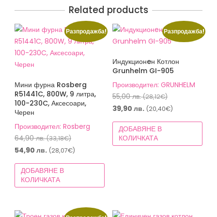
Related products
Разпродажба!
Разпродажба!
Индукционeн Котлон
Grunhelm GI-905
Мини фурна Rosberg
Производител: GRUNHELM
R51441C, 800W, 9 литра,
Original
55,00
лв.
(28,12€)
100-230C, Аксесоари,
price
Текущата
39,90
лв.
(20,40€)
Черен
was:
цена
Производител: Rosberg
ДОБАВЯНЕ В
55,00 лв.
е:
Original
64,90
лв.
КОЛИЧКАТА
(33,18€)
(28,12€).
39,90 лв.
price
Текущата
54,90
лв.
(28,07€)
(20,40€).
was:
цена
ДОБАВЯНЕ В
64,90 лв.
е:
КОЛИЧКАТА
(33,18€).
54,90 лв.
(28,07€).