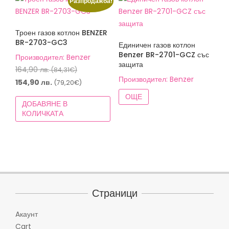
Разпродажба!
Троен газов котлон BENZER
BR-2703-GC3
Единичен газов котлон
Benzer BR-2701-GCZ със
Производител: Benzer
защита
Original
164,90
лв.
(84,31€)
Производител: Benzer
price
Текущата
154,90
лв.
(79,20€)
was:
цена
ОЩЕ
ДОБАВЯНЕ В
164,90 лв.
е:
КОЛИЧКАТА
(84,31€).
154,90 лв.
(79,20€).
Страници
Aкаунт
Cart