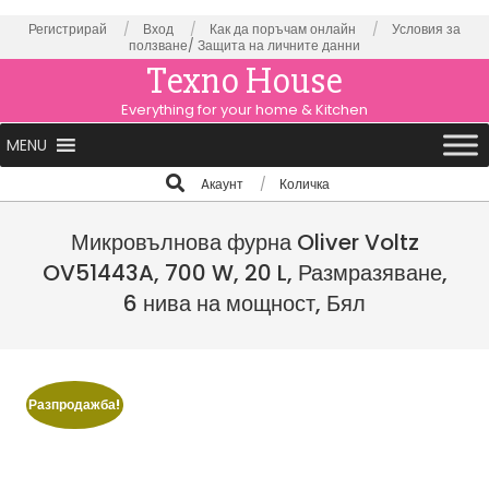
Skip
Регистрирай
Вход
Как да поръчам онлайн
Условия за
ползване/
Защита на личните данни
to
Texno House
content
Everything for your home & Kitchen
Primary
MENU
Navigation
Search
Aкаунт
Количка
Menu
Микровълнова фурна Oliver Voltz
OV51443A, 700 W, 20 L, Размразяване,
6 нива на мощност, Бял
Разпродажба!