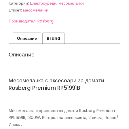
Категории:
Електроуреди
,
месомелачки
приставка
за
Етикет:
месомелачки
домати
Rosberg
Производител: Rosberg
Premium
RP51991B,
1300W,
Описание
Brand
Контрол
на
инверсията,
Описание
2
диска,
Черен/
Инокс
Месомелачка с аксесоари за домати
Rosberg Premium RP51991B
Месомелачка с приставка за домати Rosberg Premium
RP51991B, 1300W, Контрол на инверсията, 2 диска, Черен/
Инокс .