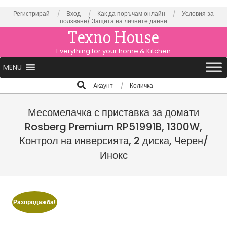
Skip
Регистрирай
Вход
Как да поръчам онлайн
Условия за
ползване/
Защита на личните данни
to
Texno House
content
Everything for your home & Kitchen
Primary
MENU
Navigation
Search
Aкаунт
Количка
Menu
Месомелачка с приставка за домати
Rosberg Premium RP51991B, 1300W,
Контрол на инверсията, 2 диска, Черен/
Инокс
Разпродажба!