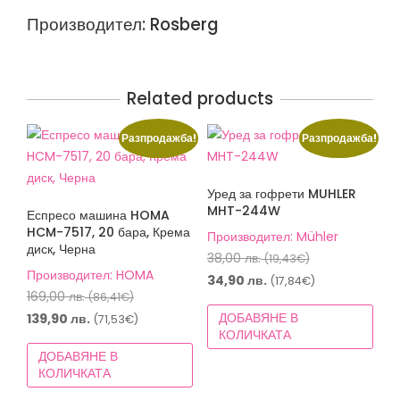
Производител: Rosberg
Related products
Разпродажба!
Разпродажба!
Уред за гофрети MUHLER
MHT-244W
Еспресо машина HOMA
HCM-7517, 20 бара, Крема
Производител: Mühler
диск, Черна
Original
38,00
лв.
(19,43€)
Производител: HOMA
price
Текущата
34,90
лв.
(17,84€)
Original
169,00
лв.
(86,41€)
was:
цена
price
Текущата
ДОБАВЯНЕ В
139,90
лв.
(71,53€)
38,00 лв.
е:
КОЛИЧКАТА
was:
цена
(19,43€).
34,90 лв.
ДОБАВЯНЕ В
169,00 лв.
е:
(17,84€).
КОЛИЧКАТА
(86,41€).
139,90 лв.