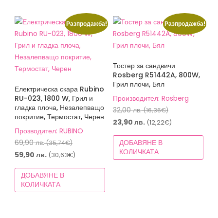
(71,53€).
Разпродажба!
Разпродажба!
Тостер за сандвичи
Rosberg R51442A, 800W,
Грил плочи, Бял
Електрическа скара Rubino
RU-023, 1800 W, Грил и
Производител: Rosberg
гладка плоча, Незалепващо
Original
32,00
лв.
(16,36€)
покритие, Термостат, Черен
price
Текущата
23,90
лв.
(12,22€)
Прозводител: RUBINO
was:
цена
Original
69,90
лв.
ДОБАВЯНЕ В
(35,74€)
32,00 лв.
е:
КОЛИЧКАТА
price
Текущата
59,90
лв.
(30,63€)
(16,36€).
23,90 лв.
was:
цена
(12,22€).
ДОБАВЯНЕ В
69,90 лв.
е:
КОЛИЧКАТА
(35,74€).
59,90 лв.
(30,63€).