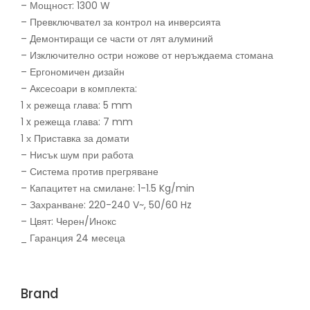
– Мощност: 1300 W
– Превключвател за контрол на инверсията
– Демонтиращи се части от лят алуминий
– Изключително остри ножове от неръждаема стомана
– Ергономичен дизайн
– Аксесоари в комплекта:
1 х режеща глава: 5 mm
1 x режеща глава: 7 mm
1 х Приставка за домати
– Нисък шум при работа
– Система против прегряване
– Капацитет на смилане: 1-1.5 Kg/min
– Захранване: 220-240 V~, 50/60 Hz
– Цвят: Черен/Инокс
_ Гаранция 24 месеца
Brand