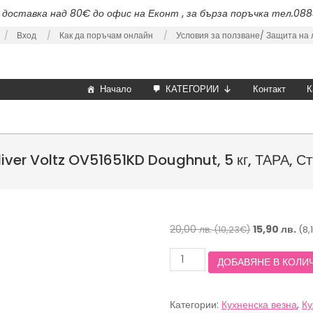
доставка над 80€ до офис на Еконт
,
за бърза поръчка тел.08
Вход
Как да поръчам онлайн
Условия за ползване/
Защита на 
Начало
КАТЕГОРИИ
Контакт
К
liver Voltz OV51651KD Doughnut, 5 кг, ТАРА, Ст
Original
20,00
лв.
15,90
лв.
(10,23€)
(8,
price
количество
ДОБАВЯНЕ В КОЛИ
was:
за
20,00 лв.
Кухненска
везна
(10,23€).
Категории:
Кухненска везна
,
Ку
Oliver