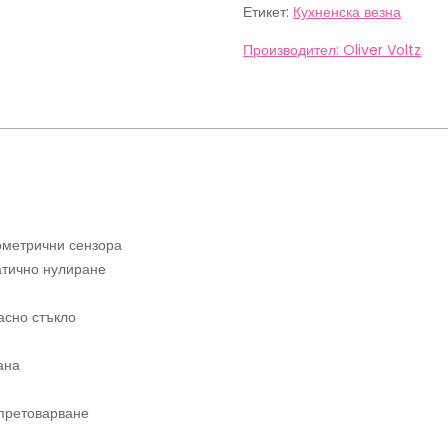
Voltz
Етикет:
Кухненска везна
OV51651KD
Doughnut,
Производител: Oliver Voltz
5
кг,
ТАРА,
Стъклена,
Донат,
Син
ометрични сензора
атично нулиране
асно стъкло
ана
 претоварване