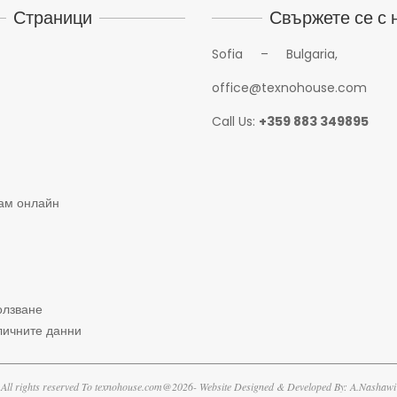
Страници
Свържете се с 
Sofia – Bulgaria,
office@texnohouse.com
Call Us:
+359 883 349895
ам онлайн
олзване
личните данни
All rights reserved To texnohouse.com@2026- Website Designed & Developed By: A.Nashawi