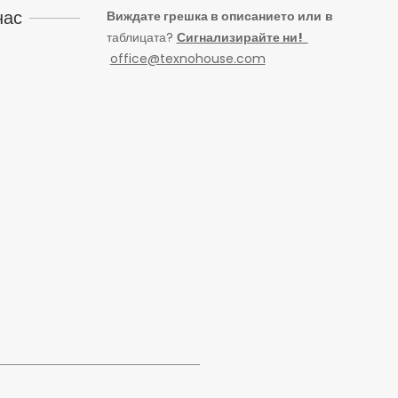
нас
Виждате грешка в описанието или
в
таблицата?
Сигнализирайте ни!
office@texnohouse.com