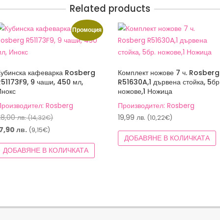
Related products
Промоция
Кубинска кафеварка Rosberg
Комплект ножове 7 ч. Rosberg
R51173F9, 9 чаши, 450 мл,
R51630A,1 дървена стойка, 5бр
Инокс
ножове,1 Ножица
Производител: Rosberg
Производител: Rosberg
Original
28,00
лв.
19,99
лв.
(14,32€)
(10,22€)
price
Текущата
17,90
лв.
(9,15€)
ДОБАВЯНЕ В КОЛИЧКАТА
was:
цена
ДОБАВЯНЕ В КОЛИЧКАТА
28,00 лв.
е:
(14,32€).
17,90 лв.
(9,15€).