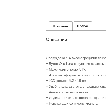
Описание
Brand
Описание
Оборудвана с 4 високопрецизни тенз
– Бутон On/Tara с функция за автом
– Максимално тегло: 5 Kg
– 4 мм платформа от закалено безоп
– LCD размер: 5.2 x 1.8 см
– Удобна кука за стена от задната стр
– Автоматично изключване
– Индикатори за изтощена батерия и
– Неплъзгащи се гумени крачета