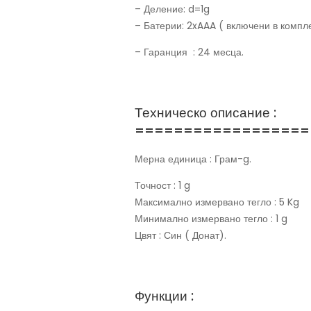
– Деление: d=1g
– Батерии: 2xAAA ( включени в компле
– Гаранция : 24 месца.
Техническо описание :
==================
Мерна единица : Грам-g.
Точност : 1 g
Максимално измервано тегло : 5 Kg
Минимално измервано тегло : 1 g
Цвят : Син ( Донат).
Функции :