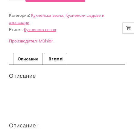
20,00 лв.
15,90 лв.
Кухненска
везна
(10,23€).
(8,13€).
Категории:
Кухненска везна
,
Кухненски съдове и
Muhler
-
аксесоари
KSC-
Етикет:
Кухненска везна
2027,
5
Производител: Mühler
kg,
veggy
Описание
Brand
Описание
Описание :