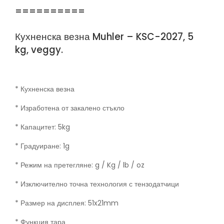
==========
Кухненска везна Muhler – KSC-2027, 5
kg, veggy.
* Кухненска везна
* Изработена от закалено стъкло
* Капацитет: 5kg
* Градуиране: 1g
* Режим на претегляне: g / Kg / lb / oz
* Изключително точна технология с тензодатчици
* Размер на дисплея: 51x21mm
* Функция тара