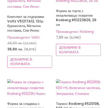
Форма за торта с
незалепващо покритие
Комплект за подправки
Rosberg R51223B26, 26
Voltz V51217A12, 12бр.
см
бурканчета, Метална
поставка, Сив Инокс
Производител: Rosberg
Производител: Voltz
7,99
лв.
(4,09€)
Original
46,90
лв.
(23,98€)
ДОБАВЯНЕ В
price
Текущата
36,90
лв.
(18,87€)
КОЛИЧКАТА
was:
цена
ДОБАВЯНЕ В
46,90 лв.
е:
КОЛИЧКАТА
(23,98€).
36,90 лв.
(18,87€).
Форма за сладкиш с
Термос Rosberg R52010B,