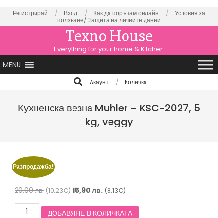
Skip
Регистрирай
Вход
Как да поръчам онлайн
Условия за
ползване/
Защита на личните данни
to
Texno House
content
Everything for your home & Kitchen
Primary
MENU
Navigation
Search
Aкаунт
Количка
Menu
Кухненска везна Muhler – KSC-2027, 5
kg, veggy
Разпродажба!
Original
Текущата
20,00
лв.
15,90
лв.
(10,23€)
(8,13€)
price
цена
количество
ДОБАВЯНЕ В КОЛИЧКАТА
was:
е:
за