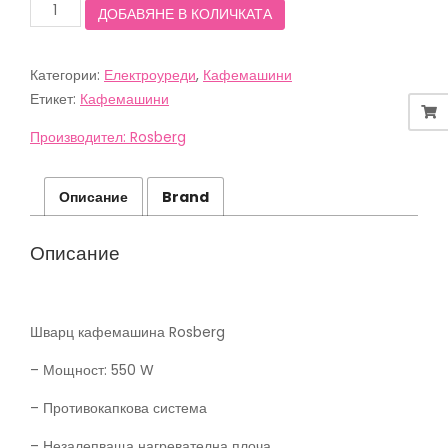
количество
ДОБАВЯНЕ В КОЛИЧКАТА
was:
е:
за
39,90 лв.
31,90 лв.
Кафемашина
Rosberg
(20,40€).
(16,31€).
Категории:
Електроуреди
,
Кафемашини
R51170B,
550W,
Етикет:
Кафемашини
Антикапкова
система,
Производител: Rosberg
6
чаши,
Черен/
Описание
Brand
сив
Описание
Шварц кафемашина Rosberg
– Мощност: 550 W
– Противокапкова система
– Незалепваща нагревателна плоча