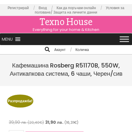
Skip
Регистрирай
Вход
Как да поръчам онлайн
Условия за
ползване/
Защита на личните данни
to
Texno House
content
Everything for your home & Kitchen
Primary
MENU
Navigation
Search
Aкаунт
Количка
Menu
Кафемашина Rosberg R51170B, 550W,
Антикапкова система, 6 чаши, Черен/сив
Разпродажба!
Original
Текущата
39,90
лв.
31,90
лв.
(20,40€)
(16,31€)
price
цена