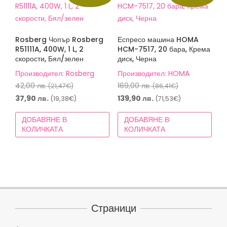
Rosberg Чопър Rosberg
Еспресо машина HOMA
R51111A, 400W, 1 L, 2
HCM-7517, 20 бара, Крема
скорости, Бял/зелен
диск, Черна
Производител: Rosberg
Производител: HOMA
Original
Original
42,00
лв.
169,00
лв.
(21,47€)
(86,41€)
price
price
Текущата
Текущата
37,90
лв.
139,90
лв.
(19,38€)
(71,53€)
was:
was:
цена
цена
ДОБАВЯНЕ В
ДОБАВЯНЕ В
42,00 лв.
169,00 лв.
е:
е:
КОЛИЧКАТА
КОЛИЧКАТА
(21,47€).
(86,41€).
37,90 лв.
139,90 лв.
(19,38€).
(71,53€).
Страници