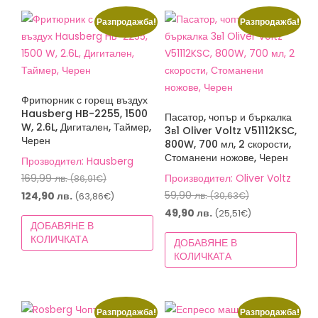
Разпродажба!
Разпродажба!
Фритюрник с горещ въздух
Hausberg HB-2255, 1500
Пасатор, чопър и бъркалка
W, 2.6L, Дигитален, Таймер,
3в1 Oliver Voltz V51112KSC,
Черен
800W, 700 мл, 2 скорости,
Стоманени ножове, Черен
Прозводител: Hausberg
Original
169,99
лв.
Производител: Oliver Voltz
(86,91€)
price
Original
Текущата
59,90
лв.
124,90
лв.
(30,63€)
(63,86€)
was:
price
цена
Текущата
49,90
лв.
(25,51€)
ДОБАВЯНЕ В
169,99 лв.
was:
е:
цена
КОЛИЧКАТА
ДОБАВЯНЕ В
(86,91€).
59,90 лв.
124,90 лв.
е:
КОЛИЧКАТА
(30,63€).
(63,86€).
49,90 лв.
(25,51€).
Разпродажба!
Разпродажба!