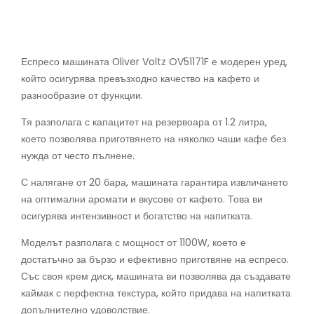
Еспресо машината Оliver Voltz OV51171F е модерен уред,
който осигурява превъзходно качество на кафето и
разнообразие от функции.
Тя разполага с капацитет на резервоара от 1.2 литра,
което позволява приготвянето на няколко чаши кафе без
нужда от често пълнене.
С налягане от 20 бара, машината гарантира извличането
на оптимални аромати и вкусове от кафето. Това ви
осигурява интензивност и богатство на напитката.
Моделът разполага с мощност от 1100W, което е
достатъчно за бързо и ефективно приготвяне на еспресо.
Със своя крем диск, машината ви позволява да създавате
каймак с перфектна текстура, който придава на напитката
допълнително удоволствие.