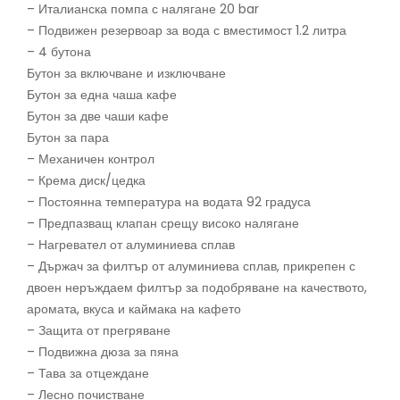
– Италианска помпа с налягане 20 bar
– Подвижен резервоар за вода с вместимост 1.2 литра
– 4 бутона
Бутон за включване и изключване
Бутон за една чаша кафе
Бутон за две чаши кафе
Бутон за пара
– Механичен контрол
– Крема диск/цедка
– Постоянна температура на водата 92 градуса
– Предпазващ клапан срещу високо налягане
– Нагревател от алуминиева сплав
– Държач за филтър от алуминиева сплав, прикрепен с
двоен неръждаем филтър за подобряване на качеството,
аромата, вкуса и каймака на кафето
– Защита от прегряване
– Подвижна дюза за пяна
– Тава за отцеждане
– Лесно почистване