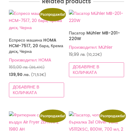
Related products
Разпродажба!
Пасатор Mühler MB-201-
220W
Еспресо машина HOMA
HCM-7517, 20 бара, Крема
Производител: Mühler
диск, Черна
19,99
лв.
(10,22€)
Производител: HOMA
Original
ДОБАВЯНЕ В
169,00
лв.
(86,41€)
КОЛИЧКАТА
price
Текущата
139,90
лв.
(71,53€)
was:
цена
ДОБАВЯНЕ В
169,00 лв.
е:
КОЛИЧКАТА
(86,41€).
139,90 лв.
(71,53€).
Разпродажба!
Разпродажба!