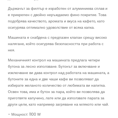
Държачът за филтър е изработен от алуминиева сплав и
е прикрепен с двойно неръждаемо фино покритие. Това
подобрява качеството, аромата и вкуса на кафето, като
осигурява оптимално удоволствие от всяка капка.
Машината е снабдена с предпазен клапан срещу високо
налягане, който осигурява безопасността при работа с
нея.
Механичният контрол на машината предлага четири
бутона за лесно използване. Бутонът за включване и
изключване ви дава контрол над работата на машината, а
бутоните за една и две чаши кафе ви позволяват да
избирате желаното количество от любимата ви напитка.
Освен това, има и бутон за пара, който ви позволява да
приготвяте капучино, лате или да използвате парата за
други цели, като например загряване на млякото или чай.
– Мощност: 1100 W