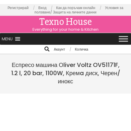
Skip
Регистрирай
Вход
Как да поръчам онлайн
Условия за
ползване/
Защита на личните данни
to
Texno House
content
Everything for your home & Kitchen
Primary
MENU
Navigation
Search
Aкаунт
Количка
Menu
Еспресо машина Оliver Voltz OV51171F,
1.2 l, 20 bar, 1100W, Кремa диск, Черен/
инокс