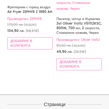
Фритюрник с горещ въздух
Air Fryer ZEPHYR Z 1980 AH
Прозводител: ZEPHYR
Пасатор, чопър и бъркалка
3в1 Oliver Voltz V51112KSC,
Original
179,00
лв.
(91,52€)
800W, 700 мл, 2 скорости,
price
Текущата
134,90
лв.
(68,97€)
Стоманени ножове, Черен
was:
цена
Производител: Oliver Voltz
ДОБАВЯНЕ В
179,00 лв.
е:
Original
КОЛИЧКАТА
59,90
лв.
(30,63€)
(91,52€).
134,90 лв.
price
Текущата
49,90
лв.
(25,51€)
(68,97€).
was:
цена
ДОБАВЯНЕ В
59,90 лв.
е:
КОЛИЧКАТА
(30,63€).
49,90 лв.
(25,51€).
Страници