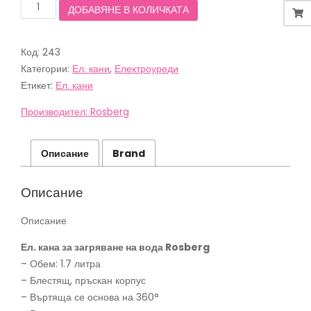
количество
ДОБАВЯНЕ В КОЛИЧКАТА
за
Електрическа
кана
Код:
243
Rosberg
R51230B,
Категории:
Ел. кани
,
Електроуреди
2200W,
Етикет:
Ел. кани
1.7
литра,
Производител: Rosberg
Кремав
Описание
Brand
Описание
Описание
Ел. кана за загряване на вода Rosberg
– Обем: 1.7 литра
– Блестящ, пръскан корпус
– Въртяща се основа на 360°