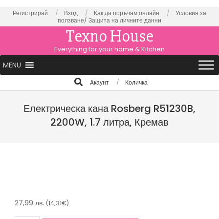
Skip
Регистрирай
Вход
Как да поръчам онлайн
Условия за
ползване/
Защита на личните данни
to
Texno House
content
Everything for your home & Kitchen
Primary
MENU
Navigation
Search
Aкаунт
Количка
Menu
Електрическа кана Rosberg R51230B,
2200W, 1.7 литра, Кремав
27,99
лв.
(14,31€)