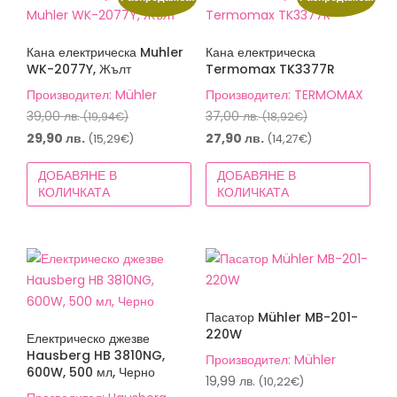
Кана електрическа Muhler
Кана електрическа
WK-2077Y, Жълт
Termomax TK3377R
Производител: Mühler
Производител: TERMOMAX
Original
Original
39,00
лв.
37,00
лв.
(19,94€)
(18,92€)
price
price
Текущата
Текущата
29,90
лв.
27,90
лв.
(15,29€)
(14,27€)
was:
was:
цена
цена
ДОБАВЯНЕ В
ДОБАВЯНЕ В
39,00 лв.
37,00 лв.
е:
е:
КОЛИЧКАТА
КОЛИЧКАТА
(19,94€).
(18,92€).
29,90 лв.
27,90 лв.
(15,29€).
(14,27€).
Пасатор Mühler MB-201-
220W
Електрическо джезве
Hausberg HB 3810NG,
Производител: Mühler
600W, 500 мл, Черно
19,99
лв.
(10,22€)