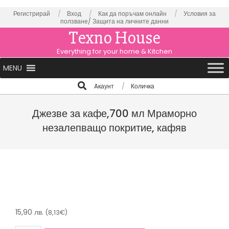
Skip
Регистрирай
Вход
Как да поръчам онлайн
Условия за
ползване/
Защита на личните данни
to
Texno House
content
Everything for your home & Kitchen
Primary
MENU
Navigation
Search
Aкаунт
Количка
Menu
Джезве за кафе,700 мл Мраморно
незалепващо покритие, кафяв
15,90
лв.
(8,13€)