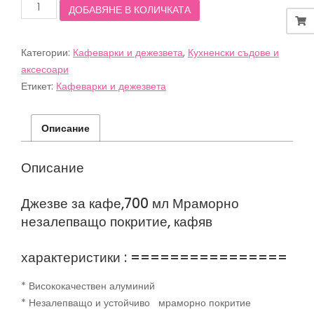
количество
ДОБАВЯНЕ В КОЛИЧКАТА
за
Джезве
за
Категории:
Кафеварки и дежезвета
,
Кухненски съдове и
кафе,700
мл
аксесоари
Мраморно
Етикет:
Кафеварки и дежезвета
незалепващо
покритие,
кафяв
Описание
Описание
Джезве за кафе,700 мл Мраморно
незалепващо покритие, кафяв
характеристики : ================
* Висококачествен алуминий
* Незалепващо и устойчиво мраморно покритие