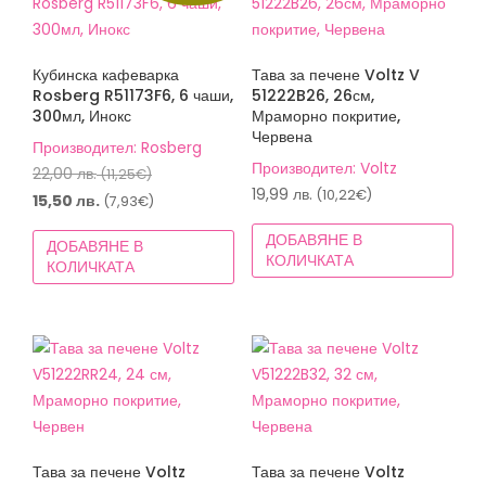
Кубинска кафеварка
Тава за печене Voltz V
Rosberg R51173F6, 6 чаши,
51222B26, 26см,
300мл, Инокс
Мраморно покритие,
Червена
Производител: Rosberg
Производител: Voltz
Original
22,00
лв.
(11,25€)
19,99
лв.
(10,22€)
price
Текущата
15,50
лв.
(7,93€)
was:
цена
ДОБАВЯНЕ В
ДОБАВЯНЕ В
22,00 лв.
е:
КОЛИЧКАТА
КОЛИЧКАТА
(11,25€).
15,50 лв.
(7,93€).
Тава за печене Voltz
Тава за печене Voltz