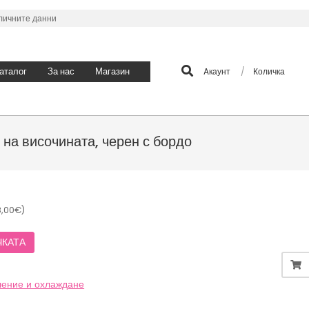
личните данни
Search
аталог
За нас
Магазин
Aкаунт
Количка
Prim
Navi
Men
на височината, черен с бордо
Текущата
8,00€)
цена
ЧКАТА
е:
35,20 лв.
(18,00€).
ение и охлаждане