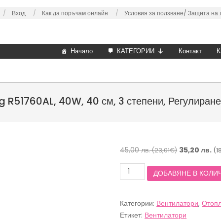
Вход
Как да поръчам онлайн
Условия за ползване/
Защита на 
Начало
КАТЕГОРИИ
Контакт
К
g R51760AL, 40W, 40 см, 3 степени, Регулиране 
Original
45,00
лв.
35,20
лв.
(23,01€)
(1
price
количество
ДОБАВЯНЕ В КОЛИ
was:
за
45,00 лв.
Вентилатор
на
(23,01€).
Категории:
Вентилатори
,
Отопл
стойка
Rosberg
Етикет:
Вентилатори