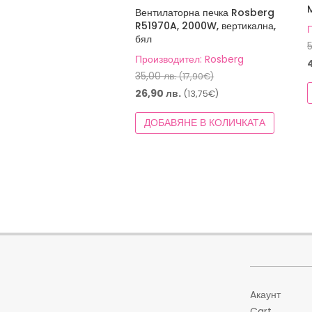
Вентилаторна печка Rosberg
R51970A, 2000W, вертикална,
бял
Производител: Rosberg
Original
35,00
лв.
(17,90€)
price
Текущата
26,90
лв.
(13,75€)
was:
цена
ДОБАВЯНЕ В КОЛИЧКАТА
35,00 лв.
е:
(17,90€).
26,90 лв.
(13,75€).
Aкаунт
Cart