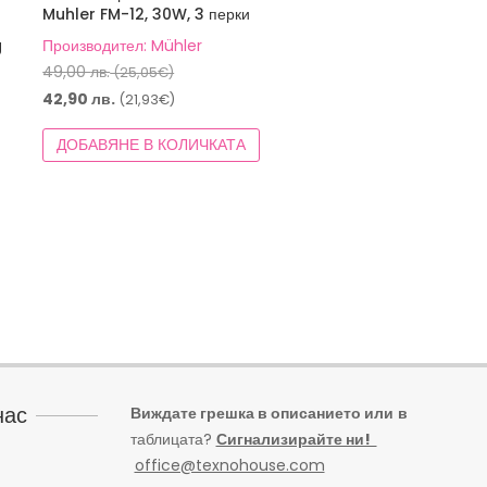
Muhler FM-12, 30W, 3 перки
g
Производител: Mühler
Original
49,00
лв.
(25,05€)
price
Текущата
42,90
лв.
(21,93€)
was:
цена
ДОБАВЯНЕ В КОЛИЧКАТА
49,00 лв.
е:
(25,05€).
42,90 лв.
(21,93€).
нас
Виждате грешка в описанието или
в
таблицата?
Сигнализирайте ни!
office@texnohouse.com