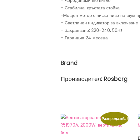
– Аеродинамично витло
– Стабилна, кръстата стойка
-Мощен мотор с ниско ниво на шум п
– Светлинен индикатор за включване
– Захранване: 220-240, 50Hz
– Гаранция 24 месеца
Brand
Производител: Rosberg
Разпродажба!