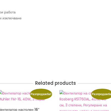
ри работа
 и изключване
Related products
Разпродажба!
Разпродажба
Вентилатор настолен 16“