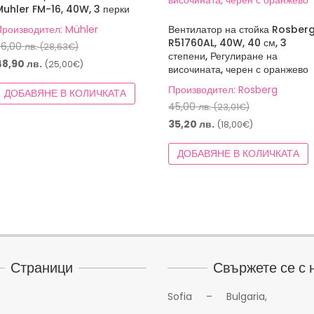
Muhler FM-16, 40W, 3 перки
Производител: Mühler
Вентилатор на стойка Rosber
R51760AL, 40W, 40 см, 3
Original
56,00
лв.
(28,63€)
степени, Регулиране на
price
Текущата
48,90
лв.
(25,00€)
височината, черен с оранжево
was:
цена
Производител: Rosberg
ДОБАВЯНЕ В КОЛИЧКАТА
56,00 лв.
е:
Original
45,00
лв.
(23,01€)
(28,63€).
48,90 лв.
price
Текущата
35,20
лв.
(18,00€)
(25,00€).
was:
цена
ДОБАВЯНЕ В КОЛИЧКАТА
45,00 лв.
е:
(23,01€).
35,20 лв.
(18,00€).
Страници
Свържете се с 
Sofia – Bulgaria,