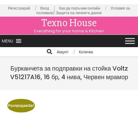
Skip
Регистрирай
Вход
Как да поръчам онлайн
Условия за
ползване/
Защита на личните данни
to
Texno House
content
Everything for your home & Kitchen
Primary
MENU
Navigation
Search
Aкаунт
Количка
Menu
Бурканчета за подправки на стойка Voltz
V51217A16, 16 бр, 4 нива, Червен мрамор
Разпродажба!