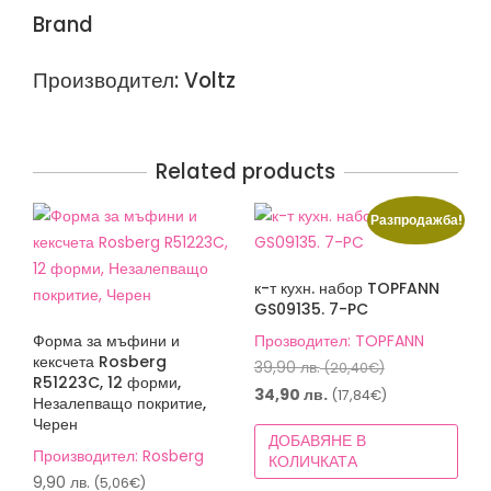
Brand
Производител: Voltz
Related products
Разпродажба!
к-т кухн. набор TOPFANN
GS09135. 7-PC
Форма за мъфини и
Прозводител: TOPFANN
кексчета Rosberg
Original
39,90
лв.
(20,40€)
R51223C, 12 форми,
price
Текущата
34,90
лв.
(17,84€)
Незалепващо покритие,
was:
цена
Черен
ДОБАВЯНЕ В
39,90 лв.
е:
Производител: Rosberg
КОЛИЧКАТА
(20,40€).
34,90 лв.
9,90
лв.
(5,06€)