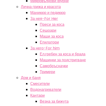
Микровълнови фурни
Лична грижа и красота
Маникюр и педикюр
За нея-For Her
Преси за коса
Сешоари
Маши за коса
Епилатори
За него-For him
Ел.гребен за коса и брада
Машинки за подстригване
Самобръсначки
Тримери
Дом и баня
Смесители
Водонагреватели
Кантари
Везна за бижута