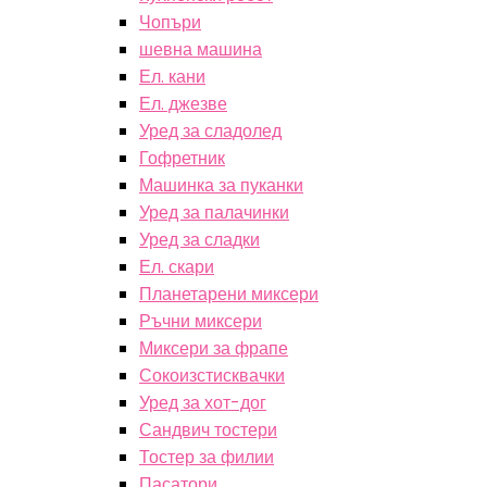
Чопъри
шевна машина
Ел. кани
Ел. джезве
Уред за сладолед
Гофретник
Машинка за пуканки
Уред за палачинки
Уред за сладки
Ел. скари
Планетарени миксери
Ръчни миксери
Миксери за фрапе
Сокоизстисквачки
Уред за хот-дог
Сандвич тостери
Тостер за филии
Пасатори