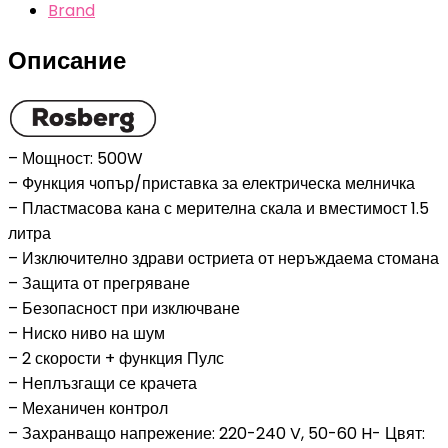
Brand
500W,
1.5
Описание
L,
2
скорости+пулс,
Син/
– Мощност: 500W
бял
– Функция чопър/приставка за електрическа мелничка
– Пластмасова кана с мерителна скала и вместимост 1.5
литра
– Изключително здрави остриета от неръждаема стомана
– Защита от прегряване
– Безопасност при изключване
– Ниско ниво на шум
– 2 скорости + функция Пулс
– Неплъзгащи се крачета
– Механичен контрол
– Захранващо напрежение: 220-240 V, 50-60 H- Цвят: