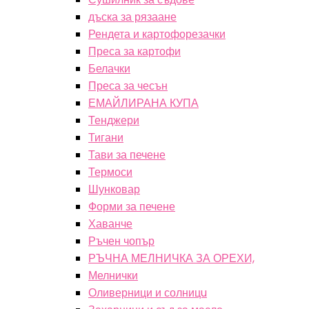
дъска за рязаане
Рендета и картофорезачки
Преса за картофи
Белачки
Преса за чесън
ЕМАЙЛИРАНА КУПА
Тенджери
Тигани
Тави за печене
Термоси
Шунковар
Форми за печене
Хаванче
Ръчен чопър
РЪЧНА МЕЛНИЧКА ЗА ОРЕХИ,
Мелнички
Оливерници и солницu