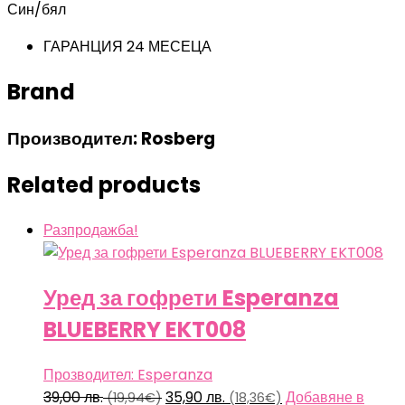
Син/бял
ГАРАНЦИЯ 24 МЕСЕЦА
Brand
Производител: Rosberg
Related products
Разпродажба!
Уред за гофрети Esperanza
BLUEBERRY EKT008
Прозводител: Esperanza
Original
Текущата
39,00
лв.
35,90
лв.
Добавяне в
(19,94€)
(18,36€)