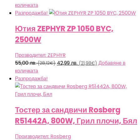
price
цена
количката
was:
е:
Разпродажба!
39,00 лв.
35,90 лв.
Ютия ZEPHYR ZP 1050 BYC,
(19,94€).
(18,36€).
2500W
Прозводител: ZEPHYR
Original
Текущата
55,00
лв.
42,99
лв.
Добавяне в
(28,12€)
(21,98€)
price
цена
количката
was:
е:
Разпродажба!
55,00 лв.
42,99 лв.
(28,12€).
(21,98€).
Тостер за сандвичи Rosberg
R51442A, 800W, Грил плочи, Бял
Производител: Rosberg