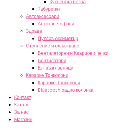
Кухненска везна
Табуретки
Автоаксесоари
Автокасетофони
Здраве
Пулсов оксиметър
Отопление и охлаждане
Вентилаторни и Кварцови печки
Вентилатори
Ел. възглавници
Караоке Тонколони
Караоке Тонколони
Bluetooth радио колонка
Контакт
Каталог
За нас
Магазин