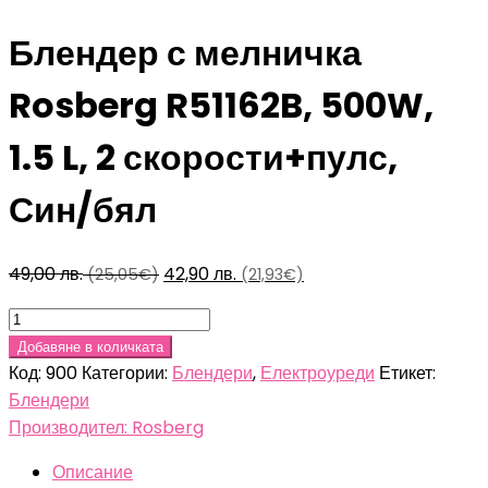
Блендер с мелничка
Rosberg R51162B, 500W,
1.5 L, 2 скорости+пулс,
Син/бял
Original
Текущата
49,00
лв.
42,90
лв.
(25,05€)
(21,93€)
price
цена
количество
was:
е:
за
Добавяне в количката
49,00 лв.
42,90 лв.
Блендер
Код:
900
Категории:
Блендери
,
Електроуреди
Етикет:
(25,05€).
(21,93€).
с
Блендери
мелничка
Производител: Rosberg
Rosberg
Описание
R51162B,