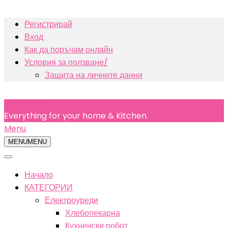
Skip
Регистрирай
to
Вход
content
Как да поръчам онлайн
Условия за ползване/
Защита на личните данни
Texno House
Everything for your home & Kitchen
Primary
Menu
Navigation
MENU
MENU
Menu
Начало
КАТЕГОРИИ
Електроуреди
Хлебопекарна
Кухненски робот