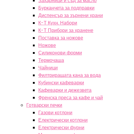
Захарници и съд за масло
Бурканчета за подправки
Диспенсър за зърнени храни
К-Т Кухн. Набори
К-Т Прибори за хранене
Поставка за ножове
Ножове
Силиконови форми
Термочаша
Чайници
Филтриращата кана за вода
Кубински кафеварки
Кафеварки и дежезвета
Френска преса за кафе и чай
Готварски печки
Газови котлони
Електрически котлони
Електрически фурни