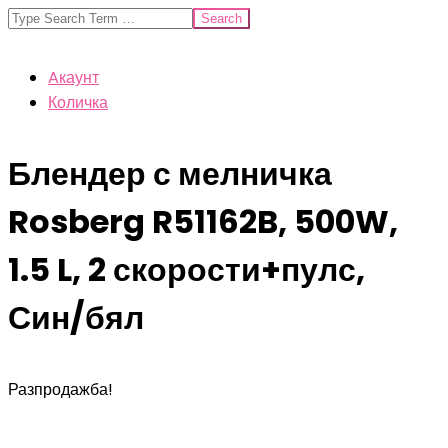
Search
Aкаунт
Количка
Блендер с мелничка
Rosberg R51162B, 500W,
1.5 L, 2 скорости+пулс,
Син/бял
Разпродажба!