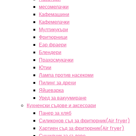
месомелачки
Кафемашини
Кафемелачки
Мултикукъри
Фритюрници
Еар фраери
Блендери
Прахосмукачки
Ютии
Лампа против насекоми
Пилинг за дрехи
Яйцеварка
Уред за вакуумиране
Кухненски съдове и аксесоари
Панер за хляб
Силиконов съд за фритюрник(Air fryer)
Хартиен съд за фритюрник(Air fryer)
Сушилник за съдове