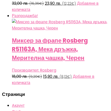
Original
Текущата
32,00
лв.
23,90
лв.
Добавяне в
(16,36€)
(12,22€)
price
цена
количката
was:
е:
Разпродажба!
32,00 лв.
23,90 лв.
(16,36€).
(12,22€).
Миксер за фрапе Rosberg
R51163A, Мека дръжка,
Мерителна чашка, Черен
Производител: Rosberg
Original
Текущата
18,00
лв.
15,90
лв.
Добавяне в
(9,20€)
(8,13€)
price
цена
количката
was:
е:
Страници
18,00 лв.
15,90 лв.
(9,20€).
(8,13€).
Aкаунт