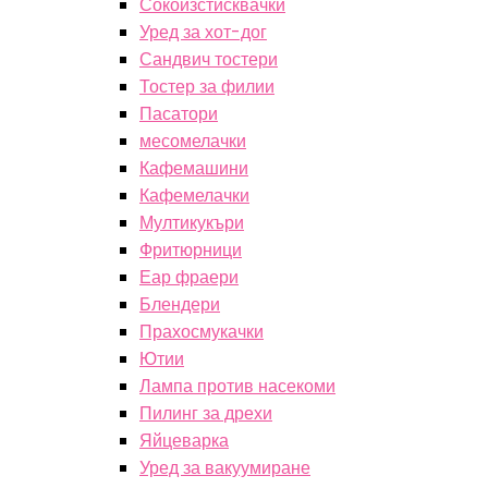
Сокоизстисквачки
Уред за хот-дог
Сандвич тостери
Тостер за филии
Пасатори
месомелачки
Кафемашини
Кафемелачки
Мултикукъри
Фритюрници
Еар фраери
Блендери
Прахосмукачки
Ютии
Лампа против насекоми
Пилинг за дрехи
Яйцеварка
Уред за вакуумиране