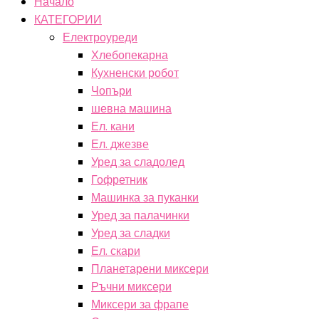
Начало
КАТЕГОРИИ
Електроуреди
Хлебопекарна
Кухненски робот
Чопъри
шевна машина
Ел. кани
Ел. джезве
Уред за сладолед
Гофретник
Машинка за пуканки
Уред за палачинки
Уред за сладки
Ел. скари
Планетарени миксери
Ръчни миксери
Миксери за фрапе