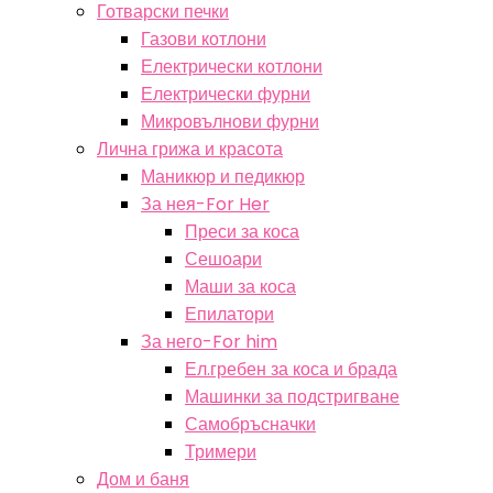
Готварски печки
Газови котлони
Електрически котлони
Електрически фурни
Микровълнови фурни
Лична грижа и красота
Маникюр и педикюр
За нея-For Her
Преси за коса
Сешоари
Маши за коса
Епилатори
За него-For him
Ел.гребен за коса и брада
Машинки за подстригване
Самобръсначки
Тримери
Дом и баня