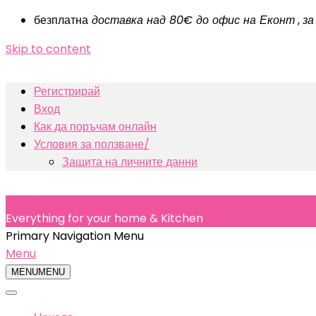
безплатна
доставка над 80€ до офис на Еконт
,
за
Skip to content
Регистрирай
Вход
Как да поръчам онлайн
Условия за ползване/
Защита на личните данни
Texno House
Everything for your home & Kitchen
Primary Navigation Menu
Menu
MENU
MENU