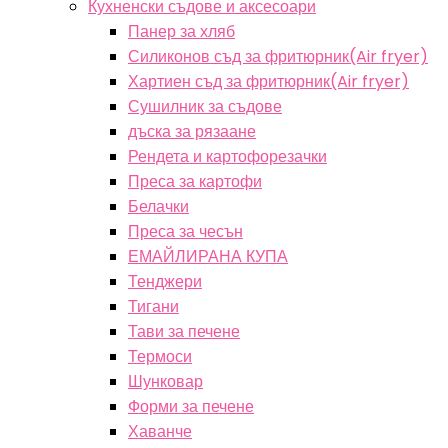
Кухненски съдове и аксесоари
Панер за хляб
Силиконов съд за фритюрник(Air fryer)
Хартиен съд за фритюрник(Air fryer)
Сушилник за съдове
дъска за рязаане
Рендета и картофорезачки
Преса за картофи
Белачки
Преса за чесън
ЕМАЙЛИРАНА КУПА
Тенджери
Тигани
Тави за печене
Термоси
Шунковар
Форми за печене
Хаванче