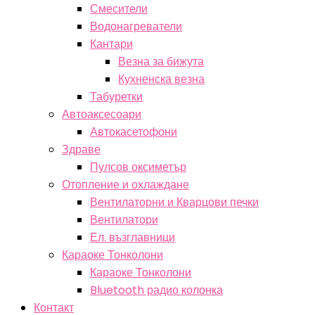
Смесители
Водонагреватели
Кантари
Везна за бижута
Кухненска везна
Табуретки
Автоаксесоари
Автокасетофони
Здраве
Пулсов оксиметър
Отопление и охлаждане
Вентилаторни и Кварцови печки
Вентилатори
Ел. възглавници
Караоке Тонколони
Караоке Тонколони
Bluetooth радио колонка
Контакт