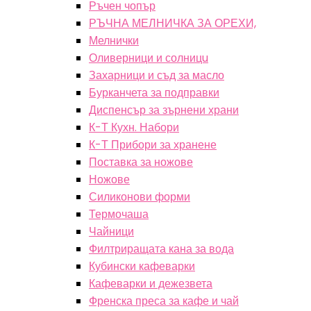
Ръчен чопър
РЪЧНА МЕЛНИЧКА ЗА ОРЕХИ,
Мелнички
Оливерници и солницu
Захарници и съд за масло
Бурканчета за подправки
Диспенсър за зърнени храни
К-Т Кухн. Набори
К-Т Прибори за хранене
Поставка за ножове
Ножове
Силиконови форми
Термочаша
Чайници
Филтриращата кана за вода
Кубински кафеварки
Кафеварки и дежезвета
Френска преса за кафе и чай