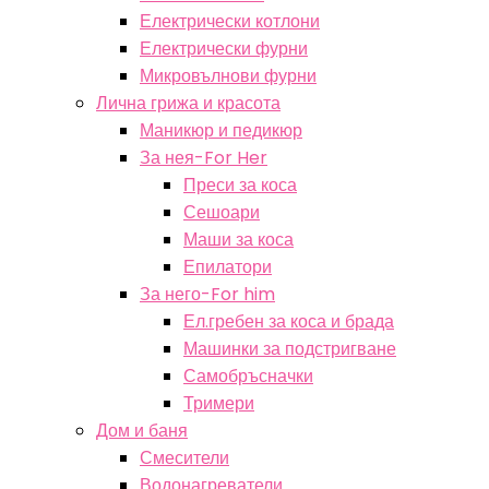
Електрически котлони
Електрически фурни
Микровълнови фурни
Лична грижа и красота
Маникюр и педикюр
За нея-For Her
Преси за коса
Сешоари
Маши за коса
Епилатори
За него-For him
Ел.гребен за коса и брада
Машинки за подстригване
Самобръсначки
Тримери
Дом и баня
Смесители
Водонагреватели