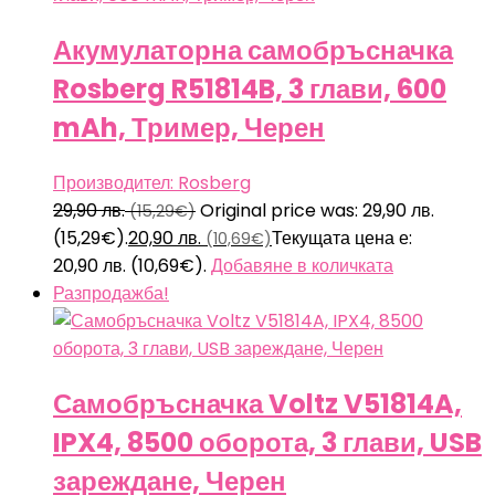
Акумулаторна самобръсначка
Rosberg R51814B, 3 глави, 600
mAh, Тример, Черен
Производител: Rosberg
29,90
лв.
Original price was: 29,90 лв.
(15,29€)
(15,29€).
20,90
лв.
Текущата цена е:
(10,69€)
20,90 лв. (10,69€).
Добавяне в количката
Разпродажба!
Самобръсначка Voltz V51814A,
IPX4, 8500 оборота, 3 глави, USB
зареждане, Черен