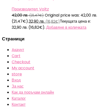
Производител: Voltz
42,00
лв.
Original price was: 42,00 лв.
(21,47€)
(21,47€).
32,90
лв.
Текущата цена е:
(16,82€)
32,90 лв. (16,82€).
Добавяне в количката
Страници
Aкаунт
Cart
Checkout
My account
store
Вход
За нас
Как да поръчам онлайн
Каталог
Контакт