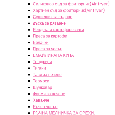
Силиконов съд за фритюрник(Air fryer)
Хартиен съд за фритюрник(Air fryer)
Сушилник за съдове
дъска за рязаане
Рендета и картофорезачки
Преса за картофи
Белачки
Преса за чесън
ЕМАЙЛИРАНА КУПА
Тенджери
Тигани
Тави за печене
Термоси
Шунковар
Форми за печене
Хаванче
Ръчен чопър
РЪЧНА МЕЛНИЧКА ЗА ОРЕХИ,