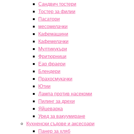
Сандвич тостери
Тостер за филии
Пасатори
месомелачки
Кафемашини
Кафемелачки
Мултикукъри
Фритюрници
Еар фраери
Блендери
Прахосмукачки
Ютии
Лампа против насекоми
Пилинг за дрехи
Яйцеварка
Уред за вакуумиране
Кухненски съдове и аксесоари
Панер за хляб