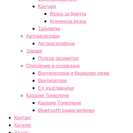
Кантари
Везна за бижута
Кухненска везна
Табуретки
Автоаксесоари
Автокасетофони
Здраве
Пулсов оксиметър
Отопление и охлаждане
Вентилаторни и Кварцови печки
Вентилатори
Ел. възглавници
Караоке Тонколони
Караоке Тонколони
Bluetooth радио колонка
Контакт
Каталог
За нас