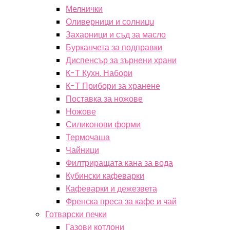
Мелнички
Оливерници и солницu
Захарници и съд за масло
Бурканчета за подправки
Диспенсър за зърнени храни
К-Т Кухн. Набори
К-Т Прибори за хранене
Поставка за ножове
Ножове
Силиконови форми
Термочаша
Чайници
Филтриращата кана за вода
Кубински кафеварки
Кафеварки и дежезвета
Френска преса за кафе и чай
Готварски печки
Газови котлони