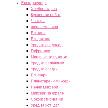
Електроуреди
Хлебопекарна
Кухненски робот
Чопъри
шевна машина
Ел. кани
Ел. джезве
Уред за сладолед
Гофретник
Машинка за пуканки
Уред за палачинки
Уред за сладки
Ел. скари
Планетарени миксери
Ръчни миксери
Миксери за фрапе
Сокоизстисквачки
Уред за хот-дог