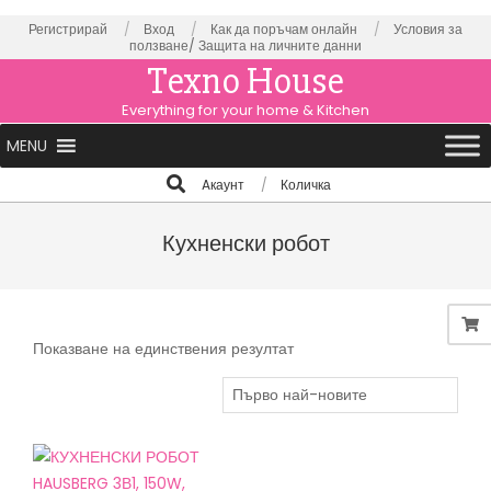
Skip
Регистрирай
Вход
Как да поръчам онлайн
Условия за
ползване/
Защита на личните данни
to
Texno House
content
Everything for your home & Kitchen
Primary
MENU
Navigation
Search
Aкаунт
Количка
Menu
Кухненски робот
Показване на единствения резултат