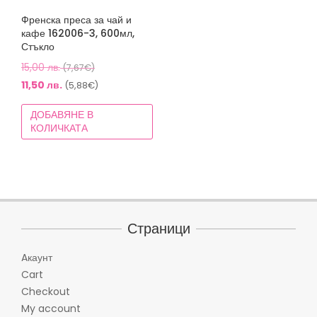
Френска преса за чай и
кафе 162006-3, 600мл,
Стъкло
Original
15,00
лв.
(7,67€)
price
Текущата
11,50
лв.
(5,88€)
was:
цена
ДОБАВЯНЕ В
15,00 лв.
е:
КОЛИЧКАТА
(7,67€).
11,50 лв.
(5,88€).
Страници
Aкаунт
Cart
Checkout
My account