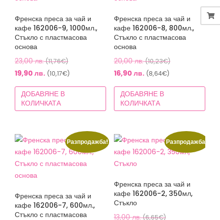
Френска преса за чай и
Френска преса за чай и
кафе 162006-9, 1000мл.,
кафе 162006-8, 800мл.,
Стъкло с пластмасова
Стъкло с пластмасова
основа
основа
Original
Original
23,00
лв.
20,00
лв.
(11,76€)
(10,23€)
price
price
Текущата
Текущата
19,90
лв.
16,90
лв.
(10,17€)
(8,64€)
was:
was:
цена
цена
ДОБАВЯНЕ В
ДОБАВЯНЕ В
23,00 лв.
20,00 лв.
е:
е:
КОЛИЧКАТА
КОЛИЧКАТА
(11,76€).
(10,23€).
19,90 лв.
16,90 лв.
(10,17€).
(8,64€).
Разпродажба!
Разпродажба!
Френска преса за чай и
кафе 162006-2, 350мл,
Френска преса за чай и
Стъкло
кафе 162006-7, 600мл.,
Стъкло с пластмасова
Original
13,00
лв.
(6,65€)