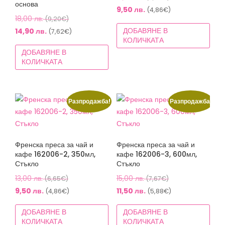
основа
price
Текущата
9,50
лв.
(4,86€)
Original
18,00
лв.
(9,20€)
was:
цена
price
Текущата
ДОБАВЯНЕ В
14,90
лв.
(7,62€)
13,00 лв.
е:
КОЛИЧКАТА
was:
цена
(6,65€).
9,50 лв.
ДОБАВЯНЕ В
18,00 лв.
е:
(4,86€).
КОЛИЧКАТА
(9,20€).
14,90 лв.
(7,62€).
Разпродажба!
Разпродажба!
Френска преса за чай и
Френска преса за чай и
кафе 162006-2, 350мл,
кафе 162006-3, 600мл,
Стъкло
Стъкло
Original
Original
13,00
лв.
15,00
лв.
(6,65€)
(7,67€)
price
price
Текущата
Текущата
9,50
лв.
11,50
лв.
(4,86€)
(5,88€)
was:
was:
цена
цена
ДОБАВЯНЕ В
ДОБАВЯНЕ В
13,00 лв.
15,00 лв.
е:
е:
КОЛИЧКАТА
КОЛИЧКАТА