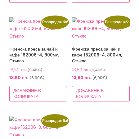
(6,65€).
(7,67€).
9,50 лв.
11,50 лв.
(4,86€).
(5,88€).
Разпродажба!
Разпродажба!
Френска преса за чай и
Френска преса за чай и
кафе 162006-4, 800мл,
кафе 162006-4, 800мл,
Стъкло
Стъкло
Original
Original
18,50
лв.
18,50
лв.
(9,46€)
(9,46€)
price
price
Текущата
Текущата
13,50
лв.
13,50
лв.
(6,90€)
(6,90€)
was:
was:
цена
цена
ДОБАВЯНЕ В
ДОБАВЯНЕ В
18,50 лв.
18,50 лв.
е:
е:
КОЛИЧКАТА
КОЛИЧКАТА
(9,46€).
(9,46€).
13,50 лв.
13,50 лв.
(6,90€).
(6,90€).
Разпродажба!