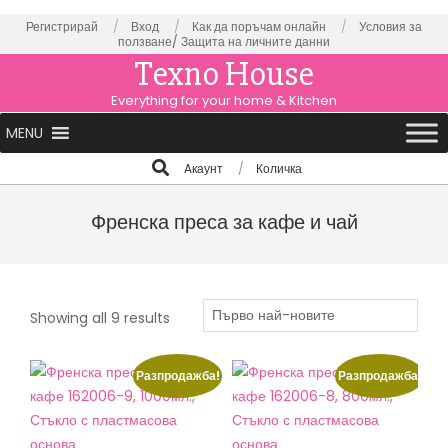
Skip
Регистрирай
Вход
Как да поръчам онлайн
Условия за
ползване/
Защита на личните данни
to
Texno House
content
Everything for your home & Kitchen
Primary
MENU
Navigation
Search
Aкаунт
Количка
Menu
Френска преса за кафе и чай
Sorted
Showing all 9 results
by
latest
Разпродажба!
Разпродажба!