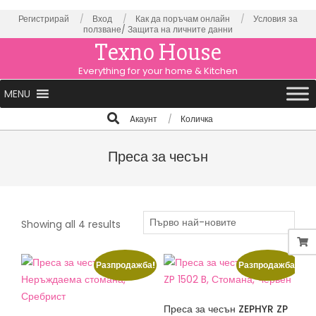
Skip
Регистрирай
Вход
Как да поръчам онлайн
Условия за
ползване/
Защита на личните данни
to
Texno House
content
Everything for your home & Kitchen
Primary
MENU
Navigation
Search
Aкаунт
Количка
Menu
Преса за чесън
Sorted
Showing all 4 results
by
latest
Разпродажба!
Разпродажба!
Преса за чесън ZEPHYR ZP