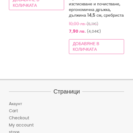
9,00 лв.
е:
изстискване и почистване,
КОЛИЧКАТА
(4,60€).
6,90 лв.
ергономична дръжка,
дължина 14,5 см, сребриста
(3,53€).
Original
10,00
лв.
(5,11€)
price
Текущата
7,90
лв.
(4,04€)
was:
цена
ДОБАВЯНЕ В
10,00 лв.
е:
КОЛИЧКАТА
(5,11€).
7,90 лв.
(4,04€).
Страници
Aкаунт
Cart
Checkout
My account
store