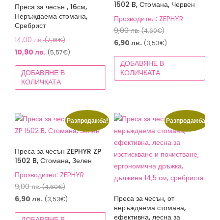
1502 B, Стомана, Червен
Преса за чесън , 16см,
Неръждаема стомана,
Прозводител: ZEPHYR
Сребрист
Original
9,00
лв.
(4,60€)
Original
14,00
лв.
(7,16€)
price
Текущата
6,90
лв.
(3,53€)
price
Текущата
10,90
лв.
(5,57€)
was:
цена
was:
цена
ДОБАВЯНЕ В
9,00 лв.
е:
ДОБАВЯНЕ В
КОЛИЧКАТА
14,00 лв.
е:
(4,60€).
6,90 лв.
КОЛИЧКАТА
(7,16€).
10,90 лв.
(3,53€).
(5,57€).
Разпродажба!
Разпродажба!
Преса за чесън ZEPHYR ZP
1502 B, Стомана, Зелен
Прозводител: ZEPHYR
Original
9,00
лв.
(4,60€)
price
Текущата
Преса за чесън, от
6,90
лв.
(3,53€)
неръждаема стомана,
was:
цена
ефективна, лесна за
ДОБАВЯНЕ В