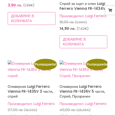
Спрей за оцет и олио Luigi
price
Текущата
3,90
лв.
(1,99€)
Ferrero Vienna FR-1434V
was:
цена
ДОБАВЯНЕ В
Производител: Luigi Ferrero
5,00 лв.
е:
КОЛИЧКАТА
Original
18,90
лв.
(9,66€)
(2,56€).
3,90 лв.
price
Текущата
14,90
лв.
(7,62€)
(1,99€).
was:
цена
ДОБАВЯНЕ В
18,90 лв.
е:
КОЛИЧКАТА
(9,66€).
14,90 лв.
(7,62€).
Разпродажба!
Разпродажба!
Оливерник Luigi Ferrero
Оливерник Luigi Ferrero
Vienna FR-1435V 3 части,
Vienna FR-1436V 5 части,
спрей
Спрей, Прозрачен
Производител: Luigi Ferrero
Производител: Luigi Ferrero
Original
Original
37,00
лв.
49,00
лв.
(18,92€)
(25,05€)