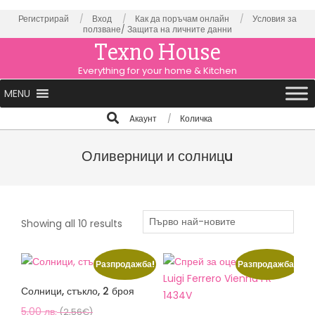
Skip
Регистрирай
Вход
Как да поръчам онлайн
Условия за
ползване/
Защита на личните данни
to
Texno House
content
Everything for your home & Kitchen
Primary
MENU
Navigation
Search
Aкаунт
Количка
Menu
Оливерници и солницu
Sorted
Showing all 10 results
by
latest
Разпродажба!
Разпродажба!
Солници, стъкло, 2 броя
Original
5,00
лв.
(2,56€)