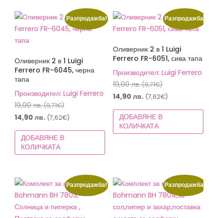
Разпродажба!
Разпродажба!
Оливерник 2 в 1 Luigi
Ferrero FR-6051, сива тапа
Оливерник 2 в 1 Luigi
Ferrero FR-6045, черна
Производител: Luigi Ferrero
тапа
Original
19,00
лв.
(9,71€)
Производител: Luigi Ferrero
price
Текущата
14,90
лв.
(7,62€)
Original
19,00
лв.
(9,71€)
was:
цена
price
Текущата
ДОБАВЯНЕ В
14,90
лв.
(7,62€)
19,00 лв.
е:
КОЛИЧКАТА
was:
цена
(9,71€).
14,90 лв.
ДОБАВЯНЕ В
19,00 лв.
е:
(7,62€).
КОЛИЧКАТА
(9,71€).
14,90 лв.
(7,62€).
Разпродажба!
Разпродажба!