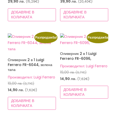
price
price
Текущата
Текущата
29,90
лв.
39,90
лв.
(15,29€)
(20,40€)
was:
was:
цена
цена
ДОБАВЯНЕ В
ДОБАВЯНЕ В
37,00 лв.
49,00 лв.
е:
е:
КОЛИЧКАТА
КОЛИЧКАТА
(18,92€).
(25,05€).
29,90 лв.
39,90 лв.
(15,29€).
(20,40€).
Разпродажба!
Разпродажба!
Оливерник 2 в 1 Luigi
Ferrero FR-6096,
Оливерник 2 в 1 Luigi
Ferrero FR-6044, зелена
Производител: Luigi Ferrero
тапа
Original
19,00
лв.
(9,71€)
Производител: Luigi Ferrero
price
Текущата
14,90
лв.
(7,62€)
Original
19,00
лв.
(9,71€)
was:
цена
price
Текущата
ДОБАВЯНЕ В
14,90
лв.
(7,62€)
19,00 лв.
е:
КОЛИЧКАТА
was:
цена
(9,71€).
14,90 лв.
ДОБАВЯНЕ В
19,00 лв.
е:
(7,62€).
КОЛИЧКАТА
(9,71€).
14,90 лв.
(7,62€).