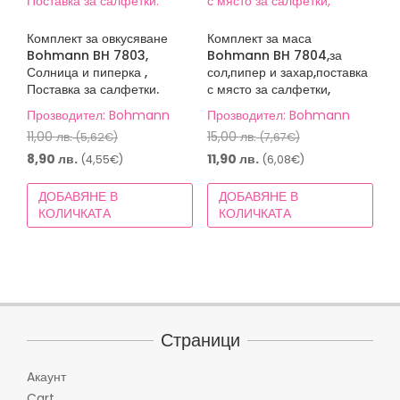
Комплект за овкусяване
Комплект за маса
Bohmann BH 7803,
Bohmann BH 7804,за
Солница и пиперка ,
сол,пипер и захар,поставка
Поставка за салфетки.
с място за салфетки,
Прозводител: Bohmann
Прозводител: Bohmann
Original
Original
11,00
лв.
15,00
лв.
(5,62€)
(7,67€)
price
price
Текущата
Текущата
8,90
лв.
11,90
лв.
(4,55€)
(6,08€)
was:
was:
цена
цена
ДОБАВЯНЕ В
ДОБАВЯНЕ В
11,00 лв.
15,00 лв.
е:
е:
КОЛИЧКАТА
КОЛИЧКАТА
(5,62€).
(7,67€).
8,90 лв.
11,90 лв.
(4,55€).
(6,08€).
Страници
Aкаунт
Cart