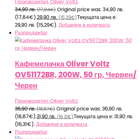
Производител: Oliver Voltz
34,90
лв.
Original price was: 34,90 лв.
(17,84€)
(17,84€).
29,90
лв.
Текущата цена е:
(15,29€)
29,90 лв. (15,29€).
Добавяне в количката
Разпродажба!
Кафемелачка Oliver Voltz
OV51172BR, 200W, 50 гр, Червен/
Черен
Производител: Oliver Voltz
36,90
лв.
Original price was: 36,90 лв.
(18,87€)
(18,87€).
31,90
лв.
Текущата цена е: 31,90 лв.
(16,31€)
(16,31€).
Добавяне в количката
Разпродажба!