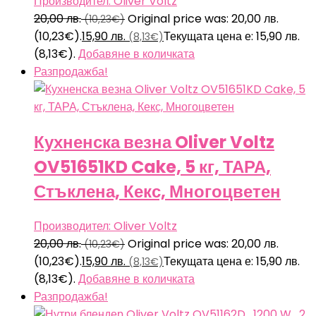
Производител: Oliver Voltz
20,00
лв.
Original price was: 20,00 лв.
(10,23€)
(10,23€).
15,90
лв.
Текущата цена е: 15,90 лв.
(8,13€)
(8,13€).
Добавяне в количката
Разпродажба!
Кухненска везна Oliver Voltz
OV51651KD Cake, 5 кг, ТАРА,
Стъклена, Кекс, Многоцветен
Производител: Oliver Voltz
20,00
лв.
Original price was: 20,00 лв.
(10,23€)
(10,23€).
15,90
лв.
Текущата цена е: 15,90 лв.
(8,13€)
(8,13€).
Добавяне в количката
Разпродажба!