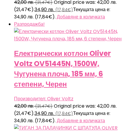
42,00
лв.
Original price was: 42,00 лв.
(21,47€)
(21,47€).
34,90
лв.
Текущата цена е:
(17,84€)
34,90 лв. (17,84€).
Добавяне в количката
Разпродажба!
Електрически котлон Oliver
Voltz OV51445N, 1500W,
Чугунена плоча, 185 мм, 6
степени, Черен
Производител: Oliver Voltz
42,00
лв.
Original price was: 42,00 лв.
(21,47€)
(21,47€).
34,90
лв.
Текущата цена е:
(17,84€)
34,90 лв. (17,84€).
Добавяне в количката