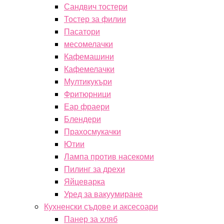
Сандвич тостери
Тостер за филии
Пасатори
месомелачки
Кафемашини
Кафемелачки
Мултикукъри
Фритюрници
Еар фраери
Блендери
Прахосмукачки
Ютии
Лампа против насекоми
Пилинг за дрехи
Яйцеварка
Уред за вакуумиране
Кухненски съдове и аксесоари
Панер за хляб