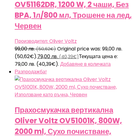
OV51162DR, 1200 W, 2 чаши, Без
BPA, 1л/800 мл, Трошене на лед,
Червен
Производител: Oliver Voltz
99,00
лв.
Original price was: 99,00 лв.
(50,62€)
(50,62€).
79,00
лв.
Текущата цена е:
(40,39€)
79,00 лв. (40,39€).
Добавяне в количката
Разпродажба!
Прахосмукачка вертикална
Oliver Voltz OV51001K, 800W,
2000 ml, Сухо почистване,