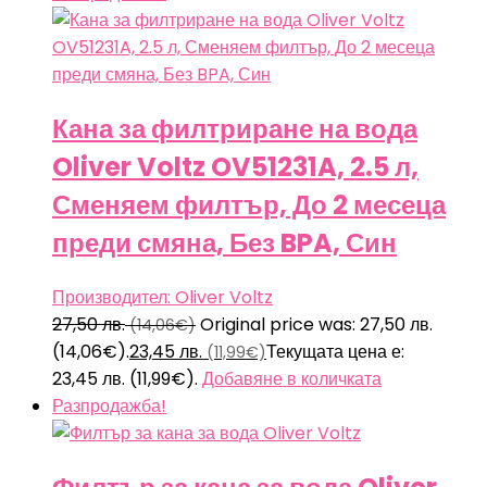
Кана за филтриране на вода
Oliver Voltz OV51231A, 2.5 л,
Сменяем филтър, До 2 месеца
преди смяна, Без BPA, Син
Производител: Oliver Voltz
27,50
лв.
Original price was: 27,50 лв.
(14,06€)
(14,06€).
23,45
лв.
Текущата цена е:
(11,99€)
23,45 лв. (11,99€).
Добавяне в количката
Разпродажба!