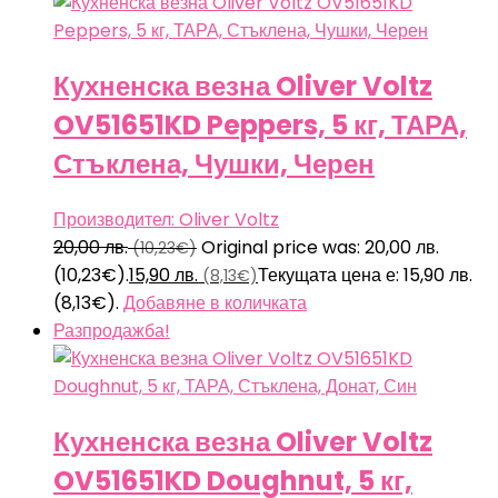
Кухненска везна Oliver Voltz
OV51651KD Peppers, 5 кг, ТАРА,
Стъклена, Чушки, Черен
Производител: Oliver Voltz
20,00
лв.
Original price was: 20,00 лв.
(10,23€)
(10,23€).
15,90
лв.
Текущата цена е: 15,90 лв.
(8,13€)
(8,13€).
Добавяне в количката
Разпродажба!
Кухненска везна Oliver Voltz
OV51651KD Doughnut, 5 кг,