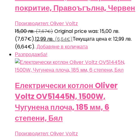
покритие, Правоъгълна, Червен
Производител: Oliver Voltz
15,00
лв.
Original price was: 15,00 лв.
(7,67€)
(7,67€).
12,99
лв.
Текущата цена е: 12,99 лв.
(6,64€)
(6,64€).
Добавяне в количката
Разпродажба!
Електрически котлон Oliver
Voltz OV51445N, 1500W,
Чугунена плоча, 185 мм, 6
степени, Бял
Производител: Oliver Voltz