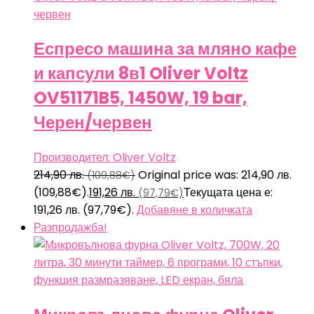
Еспресо машина за мляно кафе
и капсули 8в1 Oliver Voltz
OV51171B5, 1450W, 19 bar,
Черен/червен
Производител: Oliver Voltz
214,90
лв.
Original price was: 214,90 лв.
(109,88€)
(109,88€).
191,26
лв.
Текущата цена е:
(97,79€)
191,26 лв. (97,79€).
Добавяне в количката
Разпродажба!