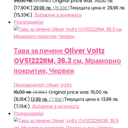
35,00
лв.
Original price was: 35,00 лв.
(17,90€)
(17,90€).
29,99
лв.
Текущата цена е: 29,99 лв.
(15,33€)
(15,33€).
Добавяне в количката
Разпродажба!
Тава за печене Oliver Voltz
OV51222RM, 36.3 см, Мраморно
покритие, Червен
Производител: Oliver Voltz
16,00
лв.
Original price was: 16,00 лв.
(8,18€)
(8,18€).
13,99
лв.
Текущата цена е: 13,99 лв.
(7,15€)
(7,15€).
Добавяне в количката
Разпродажба!