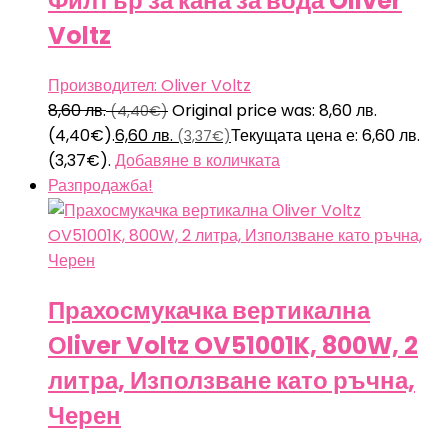
Филтър за кана за вода Oliver
Voltz
Производител: Oliver Voltz
8,60
лв.
Original price was: 8,60 лв.
(4,40€)
(4,40€).
6,60
лв.
Текущата цена е: 6,60 лв.
(3,37€)
(3,37€).
Добавяне в количката
Разпродажба!
Прахосмукачка вертикална
Оliver Voltz OV51001K, 800W, 2
литра, Използване като ръчна,
Черен