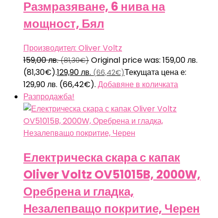
Размразяване, 6 нива на
мощност, Бял
Производител: Oliver Voltz
159,00
лв.
Original price was: 159,00 лв.
(81,30€)
(81,30€).
129,90
лв.
Текущата цена е:
(66,42€)
129,90 лв. (66,42€).
Добавяне в количката
Разпродажба!
Електрическа скара с капак
Oliver Voltz OV51015B, 2000W,
Оребрена и гладка,
Незалепващо покритие, Черен