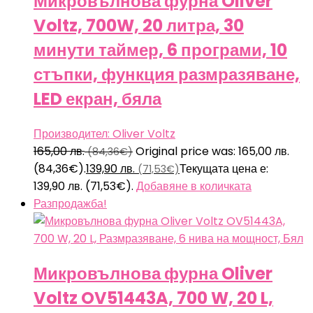
Микровълнова фурна Oliver
Voltz, 700W, 20 литра, 30
минути таймер, 6 програми, 10
стъпки, функция размразяване,
LED екран, бяла
Производител: Oliver Voltz
165,00
лв.
Original price was: 165,00 лв.
(84,36€)
(84,36€).
139,90
лв.
Текущата цена е:
(71,53€)
139,90 лв. (71,53€).
Добавяне в количката
Разпродажба!
Микровълнова фурна Oliver
Voltz OV51443A, 700 W, 20 L,