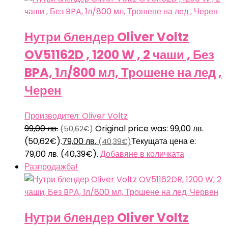
Нутри блендер Oliver Voltz
OV51162D , 1200 W , 2 чаши , Без
BPA, 1л/800 мл, Трошене на лед ,
Черен
Производител: Oliver Voltz
99,00
лв.
Original price was: 99,00 лв.
(50,62€)
(50,62€).
79,00
лв.
Текущата цена е:
(40,39€)
79,00 лв. (40,39€).
Добавяне в количката
Разпродажба!
Нутри блендер Oliver Voltz