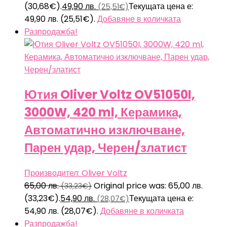
(30,68€).
49,90
лв.
Текущата цена е:
(25,51€)
49,90 лв. (25,51€).
Добавяне в количката
Разпродажба!
Ютия Oliver Voltz OV51050I,
3000W, 420 ml, Керамика,
Автоматично изключване,
Парен удар, Черен/златист
Производител: Oliver Voltz
65,00
лв.
Original price was: 65,00 лв.
(33,23€)
(33,23€).
54,90
лв.
Текущата цена е:
(28,07€)
54,90 лв. (28,07€).
Добавяне в количката
Разпродажба!