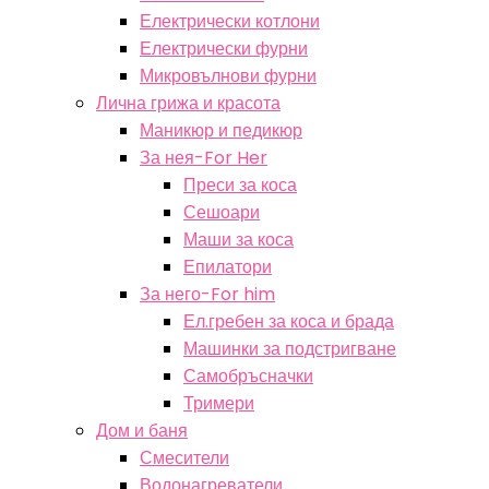
Електрически котлони
Електрически фурни
Микровълнови фурни
Лична грижа и красота
Маникюр и педикюр
За нея-For Her
Преси за коса
Сешоари
Маши за коса
Епилатори
За него-For him
Ел.гребен за коса и брада
Машинки за подстригване
Самобръсначки
Тримери
Дом и баня
Смесители
Водонагреватели