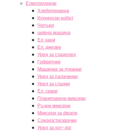
Електроуреди
Хлебопекарна
Кухненски робот
Чопъри
шевна машина
Ел. кани
Ел. джезве
Уред за сладолед
Гофретник
Машинка за пуканки
Уред за палачинки
Уред за сладки
Ел. скари
Планетарени миксери
Ръчни миксери
Миксери за фрапе
Сокоизстисквачки
Уред за хот-дог