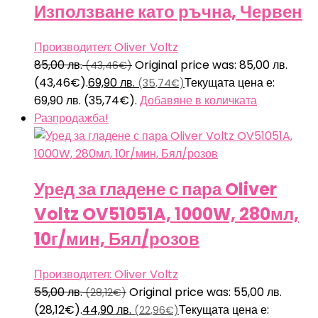
Използване като ръчна, Червен
Производител: Oliver Voltz
85,00
лв.
Original price was: 85,00 лв.
(43,46€)
(43,46€).
69,90
лв.
Текущата цена е:
(35,74€)
69,90 лв. (35,74€).
Добавяне в количката
Разпродажба!
Уред за гладене с пара Oliver
Voltz OV51051A, 1000W, 280мл,
10г/мин, Бял/розов
Производител: Oliver Voltz
55,00
лв.
Original price was: 55,00 лв.
(28,12€)
(28,12€).
44,90
лв.
Текущата цена е:
(22,96€)