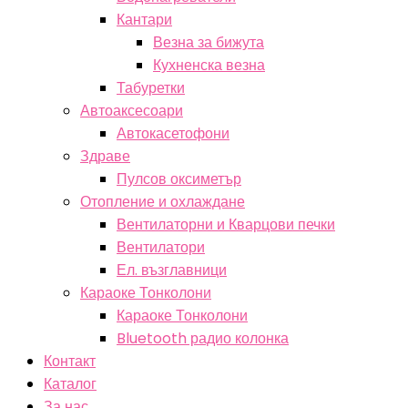
Кантари
Везна за бижута
Кухненска везна
Табуретки
Автоаксесоари
Автокасетофони
Здраве
Пулсов оксиметър
Отопление и охлаждане
Вентилаторни и Кварцови печки
Вентилатори
Ел. възглавници
Караоке Тонколони
Караоке Тонколони
Bluetooth радио колонка
Контакт
Каталог
За нас