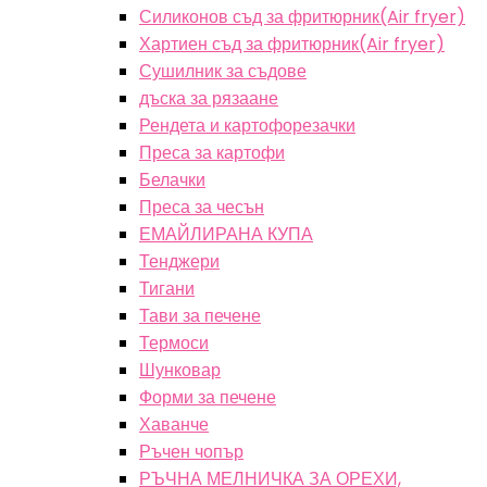
Силиконов съд за фритюрник(Air fryer)
Хартиен съд за фритюрник(Air fryer)
Сушилник за съдове
дъска за рязаане
Рендета и картофорезачки
Преса за картофи
Белачки
Преса за чесън
ЕМАЙЛИРАНА КУПА
Тенджери
Тигани
Тави за печене
Термоси
Шунковар
Форми за печене
Хаванче
Ръчен чопър
РЪЧНА МЕЛНИЧКА ЗА ОРЕХИ,