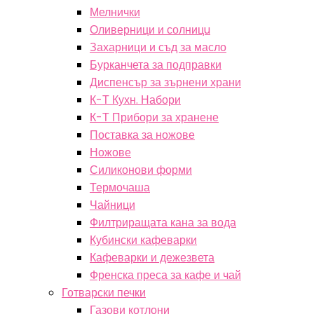
Мелнички
Оливерници и солницu
Захарници и съд за масло
Бурканчета за подправки
Диспенсър за зърнени храни
К-Т Кухн. Набори
К-Т Прибори за хранене
Поставка за ножове
Ножове
Силиконови форми
Термочаша
Чайници
Филтриращата кана за вода
Кубински кафеварки
Кафеварки и дежезвета
Френска преса за кафе и чай
Готварски печки
Газови котлони