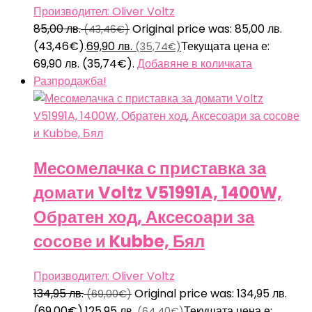
Производител: Oliver Voltz
85,00
лв.
Original price was: 85,00 лв.
(43,46€)
(43,46€).
69,90
лв.
Текущата цена е:
(35,74€)
69,90 лв. (35,74€).
Добавяне в количката
Разпродажба!
Месомелачка с приставка за
домати Voltz V51991A, 1400W,
Обратен ход, Аксесоари за
сосове и Kubbe, Бял
Производител: Oliver Voltz
134,95
лв.
Original price was: 134,95 лв.
(69,00€)
(69,00€).
125,95
лв.
Текущата цена е:
(64,40€)