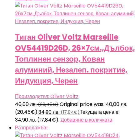
Тиган Oliver Voltz Marseille
OV54419D26D, 26×7см.,Дълбок,
Топлинен сензор, Кован
алуминий, Незалеп. покритие,
Индукция, Черен
Производител: Oliver Voltz
40,00
лв.
Original price was: 40,00 лв.
(20,45€)
(20,45€).
34,90
лв.
Текущата цена е:
(17,84€)
34,90 лв. (17,84€).
Добавяне в количката
Разпродажба!