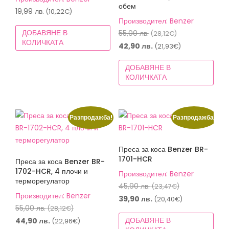
обем
19,99
лв.
(10,22€)
Производител: Benzer
ДОБАВЯНЕ В
Original
55,00
лв.
(28,12€)
КОЛИЧКАТА
price
Текущата
42,90
лв.
(21,93€)
was:
цена
ДОБАВЯНЕ В
55,00 лв.
е:
КОЛИЧКАТА
(28,12€).
42,90 лв.
(21,93€).
Разпродажба!
Разпродажба!
Преса за коса Benzer BR-
1701-HCR
Преса за коса Benzer BR-
1702-HCR, 4 плочи и
Производител: Benzer
терморегулатор
Original
45,90
лв.
(23,47€)
Производител: Benzer
price
Текущата
39,90
лв.
(20,40€)
Original
55,00
лв.
(28,12€)
was:
цена
price
Текущата
ДОБАВЯНЕ В
44,90
лв.
(22,96€)
45,90 лв.
е: