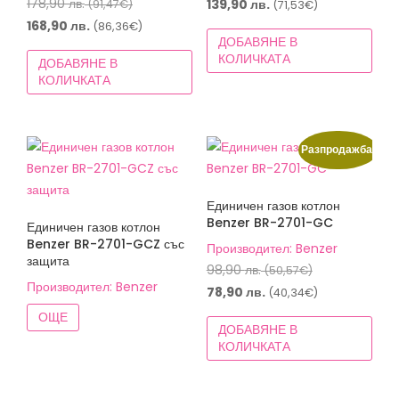
Original
price
178,90
лв.
Текущата
139,90
лв.
(91,47€)
(71,53€)
price
was:
Текущата
цена
168,90
лв.
(86,36€)
ДОБАВЯНЕ В
was:
149,90 лв.
цена
е:
КОЛИЧКАТА
ДОБАВЯНЕ В
178,90 лв.
(76,64€).
е:
139,90 лв.
КОЛИЧКАТА
(91,47€).
168,90 лв.
(71,53€).
(86,36€).
Разпродажба!
Единичен газов котлон
Benzer BR-2701-GC
Единичен газов котлон
Benzer BR-2701-GCZ със
Производител: Benzer
защита
Original
98,90
лв.
(50,57€)
Производител: Benzer
price
Текущата
78,90
лв.
(40,34€)
was:
цена
ОЩЕ
ДОБАВЯНЕ В
98,90 лв.
е:
КОЛИЧКАТА
(50,57€).
78,90 лв.
(40,34€).