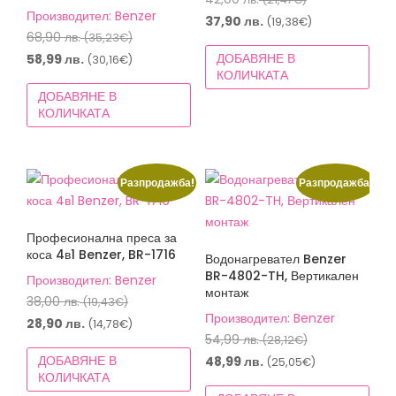
Производител: Benzer
price
Текущата
37,90
лв.
(19,38€)
Original
68,90
лв.
(35,23€)
was:
цена
price
Текущата
ДОБАВЯНЕ В
58,99
лв.
(30,16€)
42,00 лв.
е:
КОЛИЧКАТА
was:
цена
(21,47€).
37,90 лв.
ДОБАВЯНЕ В
68,90 лв.
е:
(19,38€).
КОЛИЧКАТА
(35,23€).
58,99 лв.
(30,16€).
Разпродажба!
Разпродажба!
Професионална преса за
коса 4в1 Benzer, BR-1716
Водонагревател Benzer
BR-4802-TH, Вертикален
Производител: Benzer
монтаж
Original
38,00
лв.
(19,43€)
Производител: Benzer
price
Текущата
28,90
лв.
(14,78€)
Original
54,99
лв.
(28,12€)
was:
цена
price
ДОБАВЯНЕ В
Текущата
48,99
лв.
(25,05€)
38,00 лв.
е:
КОЛИЧКАТА
was:
цена
(19,43€).
28,90 лв.