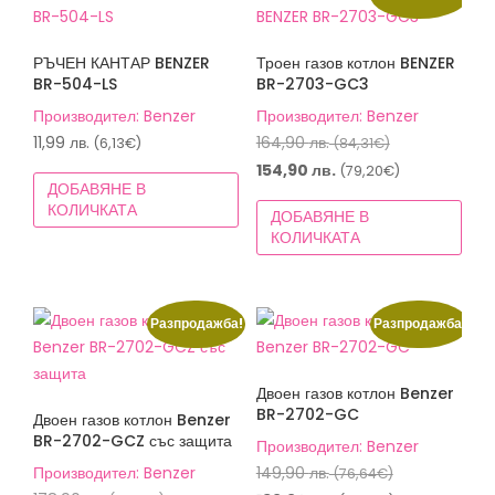
РЪЧЕН КАНТАР BENZER
Троен газов котлон BENZER
BR-504-LS
BR-2703-GC3
Производител: Benzer
Производител: Benzer
Original
11,99
лв.
164,90
лв.
(6,13€)
(84,31€)
price
Текущата
154,90
лв.
(79,20€)
ДОБАВЯНЕ В
was:
цена
КОЛИЧКАТА
ДОБАВЯНЕ В
164,90 лв.
е:
КОЛИЧКАТА
(84,31€).
154,90 лв.
(79,20€).
Разпродажба!
Разпродажба!
Двоен газов котлон Benzer
BR-2702-GC
Двоен газов котлон Benzer
BR-2702-GCZ със защита
Производител: Benzer
Original
Производител: Benzer
149,90
лв.
(76,64€)