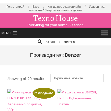
Skip
Регистрирай
Вход
Как да поръчам онлайн
Условия за
ползване/
Защита на личните данни
to
Texno House
content
Everything for your home & Kitchen
Primary
MENU
Navigation
Search
Aкаунт
Количка
Menu
Производител: Benzer
Sorted
Showing all 20 results
by
latest
Разпродажба!