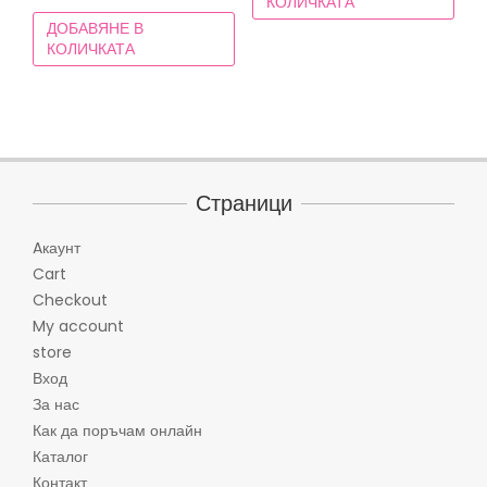
КОЛИЧКАТА
was:
цена
(23,47€).
39,90 лв.
ДОБАВЯНЕ В
55,00 лв.
е:
(20,40€).
КОЛИЧКАТА
(28,12€).
44,90 лв.
(22,96€).
Страници
Aкаунт
Cart
Checkout
My account
store
Вход
За нас
Как да поръчам онлайн
Каталог
Контакт