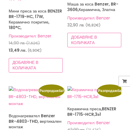
Маша за коса Benzer, BR-
3606,Керамична, Златна
Мини преса за коса BENZER
BR-1719-HC, 17W,
Производител: Benzer
Керамично покритие,
32,90
лв.
(16,82€)
180°C,
Производител: Benzer
ДОБАВЯНЕ В
Original
КОЛИЧКАТА
14,90
лв.
(7,62€)
price
Текущата
13,49
лв.
(6,90€)
was:
цена
ДОБАВЯНЕ В
14,90 лв.
е:
КОЛИЧКАТА
(7,62€).
13,49 лв.
(6,90€).
Разпродажба!
Разпродажба!
Керамична преса,BENZER
BR-1715-HCR,3в1
Водонагревател Benzer
BR-4803-THD, вертикален
Производител: Benzer
монтаж
Original
42,00
лв.
(21,47€)